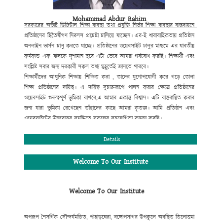
Mohammad Abdur Rahim
সরকারের অভীষ্ট ডিজিটাল শিক্ষা ব্যবস্থা
তথা প্রযুক্তি নির্ভর শিক্ষা ব্যবস্থার বাস্তবায়নে
প্রতিষ্ঠানের হিতৈষীগণ নিরলস প্রচেষ্টা
চালিয়ে যাচ্ছেন। এর-ই ধারাবাহিকতায় প্রতিষ্ঠান
অনলাইন ভার্সন চালু করতে যাচ্ছে। প্রতিষ্ঠানের ওয়েবসাইট
চালুর মাধ্যমে এর যাবতীয়
কর্মকান্ড এক ঝলকে দৃশ্যমান হবে এটা ভেবে আমরা গর্ববোধ করছি। শিক্ষার্থী এবং
সংশ্লিষ্ট সবার জন্য দরকারী সকল তথ্য মুহূর্তেই জানতে পারবে।
শিক্ষার্থীদের আধুনিক শিক্ষায় শিক্ষিত করা , তাদের যুগোপযোগী করে গড়ে তোলা
শিক্ষা প্রতিষ্ঠানের দায়িত্ব। এ দায়িত্ব সুচারুরূপে পালন করার ক্ষেত্রে প্রতিষ্ঠানের
ওয়েবসাইট গুরুত্বপূর্ণ ভূমিকা রাখবে,
এ আমার একান্ত বিশ্বাস। এটি বাস্তবায়িত করার
জন্য যারা ভূমিকা রেখেছেন তাঁহাদের কাছে আমরা কৃতজ্ঞ। আমি
প্রতিষ্ঠান এবং
ওয়েবসাইটের উত্তরোত্তর সমৃদ্ধিতে সকলের সহযোগিতা কামনা করছি।
মোহাম্মদ আবদুর রহিম
প্রধান শিক্ষক
Details
Welcome To Our Institute
Welcome To Our Institute
অপরূপ নৈসর্গিক সৌন্দর্যমন্ডিত, পাহাড়ঘেরা, বঙ্গোপসাগর উপকূলে অবস্থিত তিলোত্তমা