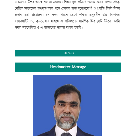
ব্যবহারের উপর
গুরুত্ব
দেওয়া হয়েছে। শিশুর সুপ্ত প্রতিভা জাগ্রত করার লক্ষ্যে তাকে
বৈশ্বিক চ্যালেঞ্জের উপযুক্ত করে গড়ে তোলার জন্য যুগোপযোগী ও প্রযুক্তি নির্ভর শিক্ষা
প্রদান করা প্রয়োজন। সে লক্ষ্য সামনে রেখে পশ্চিম কধুরখীল উচ্চ বিদ্যালয়
ওয়েবসাইট চালু করছে যার মাধ্যমে এ প্রতিষ্ঠানের সামগ্রিক চিত্র ফুটে উঠবে। আমি
সবার সহযোগিতা ও
এ উদ্যোগের সাফল্য কামনা করছি
।
সভাপতি
পশ্চিম কধুরখীল উচ্চ বিদ্যালয় পরিচালনা পর্ষদ।
Details
Headmaster Message