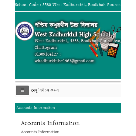
School Code : 3580 West Kadhurkhil,, Boalkhali Pourosova, Ch
পশ্চিম কধুরখীল উচ্চ বিদ্যালয়
West Kadhurkhil High School
West Kadhurkhil,, 4366, Boalkhali Pourosova,
Chattogram
01309104127 ;
wkadhurkhilsc1963@gmail.com
মেনু নির্বাচন করুন
Accounts Information
Accounts Information
Accounts Information