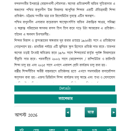
বন্দরনগরীর উপকণ্ঠে বোয়ালখালী পৌরসভা। অনেক প্রতিভাশালী ব্যক্তির সূতিকাগার এ
অঞ্চলের পশ্চিম কধুরখীল উচ্চ বিদ্যালয় আধুনিক শিক্ষার একটি ঐতিহ্যবাহী শিক্ষা
প্রতিষ্ঠান। চট্টগ্রাম নগরীর মাত্র চার কিলোমিটার দুরত্বে এটির অবস্থান।
পশ্চিম কধুরখীল এলাকার কয়েকজন আত্মোৎসর্গিত ব্যক্তির ঐকান্তিক আগ্রহ, সদিচ্ছা
ও অক্লান্ত পরিশ্রমের অনবদ্য ফসল তিল তিল করে গড়ে উঠা আজকের এ প্রতিষ্ঠান।
তাঁদের এ অবদান চিরস্মরনীয়।
শিক্ষার বিকাশ ও কুসংষ্কারের অন্ধকার দূর করার প্রত্যয়ে ১৯৬৩ইং সনে এ প্রতিষ্ঠানের
গোড়াপত্তন হয়। প্রাথমিক পর্যায়ে এটি জুনিয়র স্কুল হিসেবে প্রতিষ্ঠা লাভ করে। তারপর
অনেক চড়াই উৎরাই অতিক্রম করে ১৯৭০ সালে শিক্ষাবোর্ড কর্তৃক পূর্ণাঙ্গ বিদ্যালয়ের
স্বীকৃতি লাভ করে। পরবর্তীতে ২০০৬ সালে ভোকেশনাল / কম্পিউটার ও কারিগরি
শিক্ষা চালু হয় এবং ২০১৫ সালে এখানে একাদশ শ্রেণি কার্যক্রম চালু করা হয়।
রাষ্ট্রীয় শিক্ষানীতির অভীষ্ট বাস্তবায়নে প্রতিষ্ঠালগ্ন হতে এখানে সমসাময়িক কলাকৌশল
অনুসরণ করা হয়। এজন্য ডিজিটাল শিক্ষা কার্যক্রম চালু আছে এবং তথ্য ও যোগাযোগ
প্রযুক্তির উপর বিশেষ গুরুত্ব দেয়া হয়েছে। এ প্রতিষ্ঠান হতে শিক্ষা অর্জন করে অনেক
Details
গুণী ব্যক্তি জাতীয় ও আন্তর্জাতিক ক্ষেত্রে ভূমিকা রেখে যাচ্ছেন।
ক্যালেন্ডার
<
>
আজ
আগস্ট 2026
রবি
সোম
মঙ্গল
বুধ
বৃহঃ
শুক্র
শনি