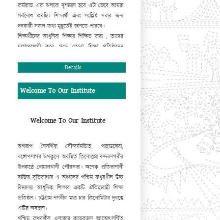
কর্মকান্ড এক ঝলকে দৃশ্যমান হবে এটা ভেবে আমরা
গর্ববোধ করছি। শিক্ষার্থী এবং সংশ্লিষ্ট সবার জন্য
দরকারী সকল তথ্য মুহূর্তেই জানতে পারবে।
শিক্ষার্থীদের আধুনিক শিক্ষায় শিক্ষিত করা , তাদের
যুগোপযোগী করে গড়ে তোলা শিক্ষা প্রতিষ্ঠানের
দায়িত্ব। এ দায়িত্ব সুচারুরূপে পালন করার ক্ষেত্রে
প্রতিষ্ঠানের ওয়েবসাইট গুরুত্বপূর্ণ ভূমিকা রাখবে,
Details
এ
আমার একান্ত বিশ্বাস। এটি বাস্তবায়িত করার জন্য
যারা ভূমিকা রেখেছেন তাঁহাদের কাছে আমরা কৃতজ্ঞ।
Welcome To Our Institute
আমি
প্রতিষ্ঠান এবং ওয়েবসাইটের উত্তরোত্তর
সমৃদ্ধিতে সকলের সহযোগিতা কামনা করছি।
মোহাম্মদ আবদুর রহিম
Welcome To Our Institute
প্রধান শিক্ষক
অপরূপ নৈসর্গিক সৌন্দর্যমন্ডিত, পাহাড়ঘেরা,
বঙ্গোপসাগর উপকূলে অবস্থিত তিলোত্তমা বন্দরনগরীর
উপকণ্ঠে বোয়ালখালী পৌরসভা। অনেক প্রতিভাশালী
ব্যক্তির সূতিকাগার এ অঞ্চলের পশ্চিম কধুরখীল উচ্চ
বিদ্যালয় আধুনিক শিক্ষার একটি ঐতিহ্যবাহী শিক্ষা
প্রতিষ্ঠান। চট্টগ্রাম নগরীর মাত্র চার কিলোমিটার দুরত্বে
এটির অবস্থান।
পশ্চিম কধুরখীল এলাকার কয়েকজন আত্মোৎসর্গিত