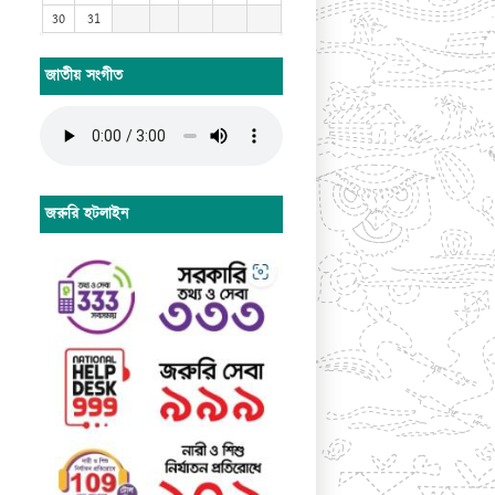
30
31
জাতীয় সংগীত
জরুরি হটলাইন