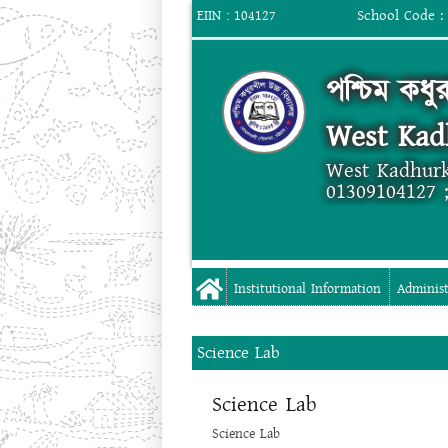
School Code :
EIIN : 104127
পশ্চিম কধু
West Kad
West Kadhurk
01309104127 
Institutional Information
Administ
Science Lab
Science Lab
Science Lab