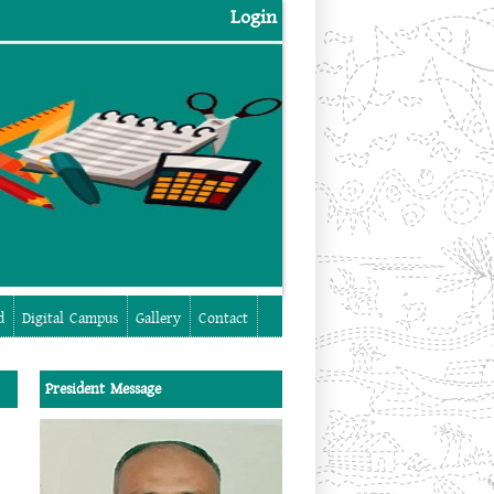
Login
Login
d
Digital Campus
Gallery
Contact
President Message