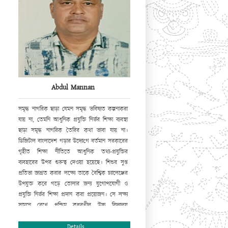
Abdul Mannan
সমৃদ্ধ নাগরিক ছাড়া যেমন সমৃদ্ধ ভবিষ্যত কল্পনা
করা
যায় না, তেমনি আধুনিক প্রযুক্তি নির্ভর শিক্ষা ব্যবস্থা
ছাড়া সমৃদ্ধ নাগরিক তৈরির কথা ভাবা যায় না।
ডিজিটাল বাংলাদেশ গড়ার উদ্যো
গে
বর্তমান সরকারের
গৃহীত শিক্ষা নীতিতে আধুনিক তথ্য-প্রযুক্তির
ব্যবহারের উপর
গুরুত্ব
দেওয়া হয়েছে। শিশুর সুপ্ত
প্রতিভা জাগ্রত করার লক্ষ্যে তাকে বৈশ্বিক চ্যালেঞ্জের
উপযুক্ত করে গড়ে তোলার জন্য যুগোপযোগী ও
প্রযুক্তি নির্ভর শিক্ষা প্রদান করা প্রয়োজন। সে লক্ষ্য
সামনে রেখে পশ্চিম কধুরখীল উচ্চ বিদ্যালয়
ওয়েবসাইট চালু করছে যার মাধ্যমে এ প্রতিষ্ঠানের
সামগ্রিক চিত্র ফুটে উঠবে। আমি সবার সহযোগিতা ও
Details