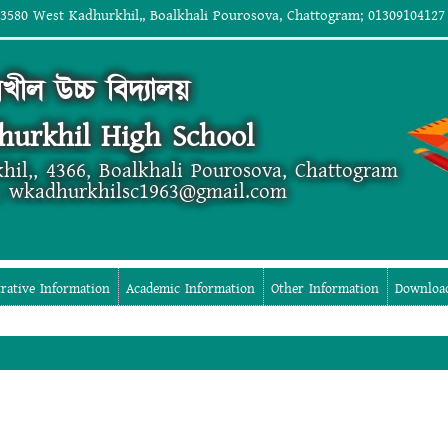
 3580 West Kadhurkhil,, Boalkhali Pourosova, Chattogram; 01309104127
রখীল উচ্চ বিদ্যালয়
hurkhil High School
hil,, 4366, Boalkhali Pourosova, Chattogram
; wkadhurkhilsc1963@gmail.com
rative Information
Academic Information
Other Information
Downloa