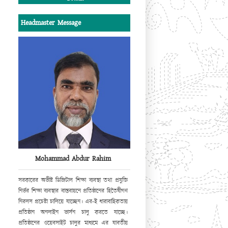
এ উদ্যোগের সাফল্য কামনা করছি
।
Headmaster Message
সভাপতি
পশ্চিম কধুরখীল উচ্চ বিদ্যালয় পরিচালনা পর্ষদ।
Mohammad Abdur Rahim
সরকারের অভীষ্ট ডিজিটাল শিক্ষা ব্যবস্থা
তথা প্রযুক্তি
নির্ভর শিক্ষা ব্যবস্থার বাস্তবায়নে
প্রতিষ্ঠানের হিতৈষীগণ
নিরলস প্রচেষ্টা
চালিয়ে যাচ্ছেন। এর-ই ধারাবাহিকতায়
প্রতিষ্ঠান অনলাইন ভার্সন চালু করতে যাচ্ছে।
প্রতিষ্ঠানের ওয়েবসাইট
চালুর মাধ্যমে এর যাবতীয়