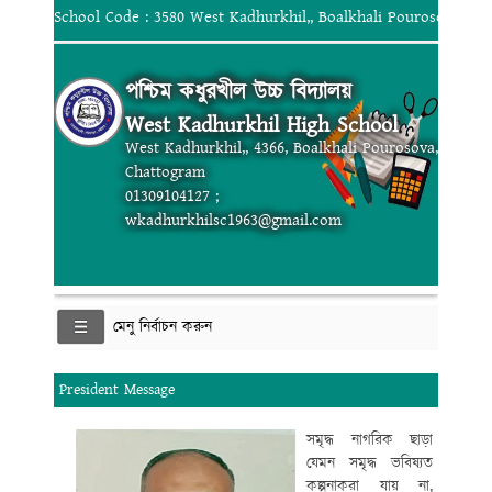
School Code : 3580 West Kadhurkhil,, Boalkhali Pourosova, Ch
পশ্চিম কধুরখীল উচ্চ বিদ্যালয়
West Kadhurkhil High School
West Kadhurkhil,, 4366, Boalkhali Pourosova,
Chattogram
01309104127 ;
wkadhurkhilsc1963@gmail.com
মেনু নির্বাচন করুন
President Message
সমৃদ্ধ নাগরিক ছাড়া
যেমন সমৃদ্ধ ভবিষ্যত
কল্পনা
করা যায় না,