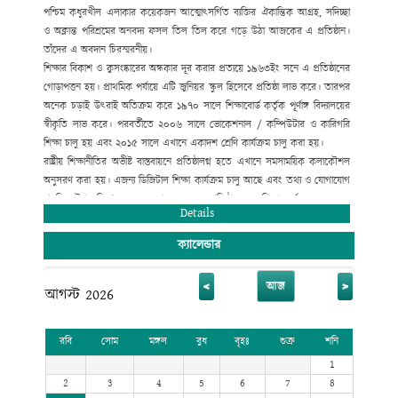
পশ্চিম কধুরখীল এলাকার কয়েকজন আত্মোৎসর্গিত ব্যক্তির ঐকান্তিক আগ্রহ, সদিচ্ছা
ও অক্লান্ত পরিশ্রমের অনবদ্য ফসল তিল তিল করে গড়ে উঠা আজকের এ প্রতিষ্ঠান।
তাঁদের এ অবদান চিরস্মরনীয়।
শিক্ষার বিকাশ ও কুসংষ্কারের অন্ধকার দূর করার প্রত্যয়ে ১৯৬৩ইং সনে এ প্রতিষ্ঠানের
গোড়াপত্তন হয়। প্রাথমিক পর্যায়ে এটি জুনিয়র স্কুল হিসেবে প্রতিষ্ঠা লাভ করে। তারপর
অনেক চড়াই উৎরাই অতিক্রম করে ১৯৭০ সালে শিক্ষাবোর্ড কর্তৃক পূর্ণাঙ্গ বিদ্যালয়ের
স্বীকৃতি লাভ করে। পরবর্তীতে ২০০৬ সালে ভোকেশনাল / কম্পিউটার ও কারিগরি
শিক্ষা চালু হয় এবং ২০১৫ সালে এখানে একাদশ শ্রেণি কার্যক্রম চালু করা হয়।
রাষ্ট্রীয় শিক্ষানীতির অভীষ্ট বাস্তবায়নে প্রতিষ্ঠালগ্ন হতে এখানে সমসাময়িক কলাকৌশল
অনুসরণ করা হয়। এজন্য ডিজিটাল শিক্ষা কার্যক্রম চালু আছে এবং তথ্য ও যোগাযোগ
প্রযুক্তির উপর বিশেষ গুরুত্ব দেয়া হয়েছে। এ প্রতিষ্ঠান হতে শিক্ষা অর্জন করে অনেক
Details
গুণী ব্যক্তি জাতীয় ও আন্তর্জাতিক ক্ষেত্রে ভূমিকা রেখে যাচ্ছেন।
ক্যালেন্ডার
<
>
আজ
আগস্ট 2026
রবি
সোম
মঙ্গল
বুধ
বৃহঃ
শুক্র
শনি
1
2
3
4
5
6
7
8