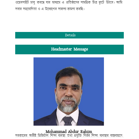
ওয়েবসাইট চালু করছে যার মাধ্যমে এ প্রতিষ্ঠানের সামগ্রিক চিত্র ফুটে উঠবে। আমি
সবার সহযোগিতা ও
এ উদ্যোগের সাফল্য কামনা করছি
।
সভাপতি
পশ্চিম কধুরখীল উচ্চ বিদ্যালয় পরিচালনা পর্ষদ।
Details
Headmaster Message
Mohammad Abdur Rahim
সরকারের অভীষ্ট ডিজিটাল শিক্ষা ব্যবস্থা
তথা প্রযুক্তি নির্ভর শিক্ষা ব্যবস্থার বাস্তবায়নে