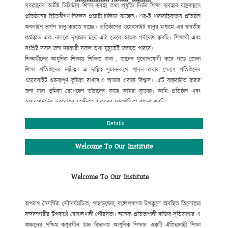
সরকারের অভীষ্ট ডিজিটাল শিক্ষা ব্যবস্থা
তথা প্রযুক্তি নির্ভর শিক্ষা ব্যবস্থার বাস্তবায়নে
প্রতিষ্ঠানের হিতৈষীগণ নিরলস প্রচেষ্টা
চালিয়ে যাচ্ছেন। এর-ই ধারাবাহিকতায় প্রতিষ্ঠান
অনলাইন ভার্সন চালু করতে যাচ্ছে। প্রতিষ্ঠানের ওয়েবসাইট
চালুর মাধ্যমে এর যাবতীয়
কর্মকান্ড এক ঝলকে দৃশ্যমান হবে এটা ভেবে আমরা গর্ববোধ করছি। শিক্ষার্থী এবং
সংশ্লিষ্ট সবার জন্য দরকারী সকল তথ্য মুহূর্তেই জানতে পারবে।
শিক্ষার্থীদের আধুনিক শিক্ষায় শিক্ষিত করা , তাদের যুগোপযোগী করে গড়ে তোলা
শিক্ষা প্রতিষ্ঠানের দায়িত্ব। এ দায়িত্ব সুচারুরূপে পালন করার ক্ষেত্রে প্রতিষ্ঠানের
ওয়েবসাইট গুরুত্বপূর্ণ ভূমিকা রাখবে,
এ আমার একান্ত বিশ্বাস। এটি বাস্তবায়িত করার
জন্য যারা ভূমিকা রেখেছেন তাঁহাদের কাছে আমরা কৃতজ্ঞ। আমি
প্রতিষ্ঠান এবং
ওয়েবসাইটের উত্তরোত্তর সমৃদ্ধিতে সকলের সহযোগিতা কামনা করছি।
মোহাম্মদ আবদুর রহিম
প্রধান শিক্ষক
Details
Welcome To Our Institute
Welcome To Our Institute
অপরূপ নৈসর্গিক সৌন্দর্যমন্ডিত, পাহাড়ঘেরা, বঙ্গোপসাগর উপকূলে অবস্থিত তিলোত্তমা
বন্দরনগরীর উপকণ্ঠে বোয়ালখালী পৌরসভা। অনেক প্রতিভাশালী ব্যক্তির সূতিকাগার এ
অঞ্চলের পশ্চিম কধুরখীল উচ্চ বিদ্যালয় আধুনিক শিক্ষার একটি ঐতিহ্যবাহী শিক্ষা