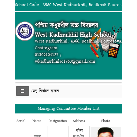
School Code : 3580 West Kadhurkhil,, Boalkhali Pourosova, Ch
পশ্চিম কধুরখীল উচ্চ বিদ্যালয়
West Kadhurkhil High School
West Kadhurkhil,, 4366, Boalkhali Pourosova,
Chattogram
01309104127 ;
wkadhurkhilsc1963@gmail.com
মেনু নির্বাচন করুন
Managing Committee Member List
Serial
Name
Designation
Address
Photo
পশ্চিম
জনাব
কধুরখীল,