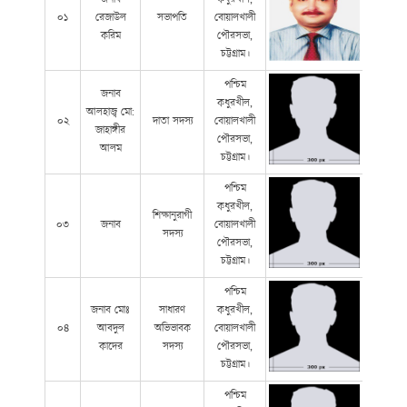
০১
রেজাউল
সভাপতি
বোয়ালখালী
করিম
পৌরসভা,
চট্টগ্রাম।
পশ্চিম
জনাব
কধুরখীল,
আলহাজ্ব মো:
০২
দাতা সদস্য
বোয়ালখালী
জাহাঙ্গীর
পৌরসভা,
আলম
চট্টগ্রাম।
পশ্চিম
কধুরখীল,
শিক্ষানুরাগী
০৩
জনাব
বোয়ালখালী
সদস্য
পৌরসভা,
চট্টগ্রাম।
পশ্চিম
জনাব মোঃ
সাধারণ
কধুরখীল,
০৪
আবদুল
অভিভাবক
বোয়ালখালী
কাদের
সদস্য
পৌরসভা,
চট্টগ্রাম।
পশ্চিম