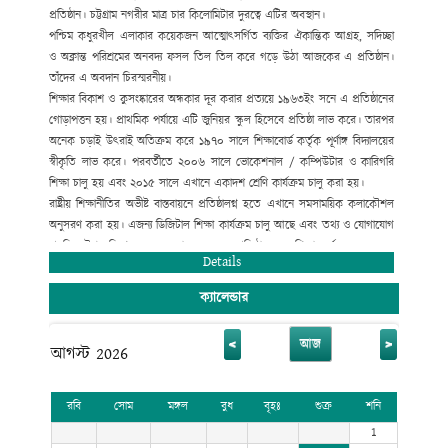
প্রতিষ্ঠান। চট্টগ্রাম নগরীর মাত্র চার কিলোমিটার দুরত্বে এটির অবস্থান।
পশ্চিম কধুরখীল এলাকার কয়েকজন আত্মোৎসর্গিত ব্যক্তির ঐকান্তিক আগ্রহ, সদিচ্ছা
ও অক্লান্ত পরিশ্রমের অনবদ্য ফসল তিল তিল করে গড়ে উঠা আজকের এ প্রতিষ্ঠান।
তাঁদের এ অবদান চিরস্মরনীয়।
শিক্ষার বিকাশ ও কুসংষ্কারের অন্ধকার দূর করার প্রত্যয়ে ১৯৬৩ইং সনে এ প্রতিষ্ঠানের
গোড়াপত্তন হয়। প্রাথমিক পর্যায়ে এটি জুনিয়র স্কুল হিসেবে প্রতিষ্ঠা লাভ করে। তারপর
অনেক চড়াই উৎরাই অতিক্রম করে ১৯৭০ সালে শিক্ষাবোর্ড কর্তৃক পূর্ণাঙ্গ বিদ্যালয়ের
স্বীকৃতি লাভ করে। পরবর্তীতে ২০০৬ সালে ভোকেশনাল / কম্পিউটার ও কারিগরি
শিক্ষা চালু হয় এবং ২০১৫ সালে এখানে একাদশ শ্রেণি কার্যক্রম চালু করা হয়।
রাষ্ট্রীয় শিক্ষানীতির অভীষ্ট বাস্তবায়নে প্রতিষ্ঠালগ্ন হতে এখানে সমসাময়িক কলাকৌশল
অনুসরণ করা হয়। এজন্য ডিজিটাল শিক্ষা কার্যক্রম চালু আছে এবং তথ্য ও যোগাযোগ
প্রযুক্তির উপর বিশেষ গুরুত্ব দেয়া হয়েছে। এ প্রতিষ্ঠান হতে শিক্ষা অর্জন করে অনেক
Details
গুণী ব্যক্তি জাতীয় ও আন্তর্জাতিক ক্ষেত্রে ভূমিকা রেখে যাচ্ছেন।
ক্যালেন্ডার
<
>
আজ
আগস্ট 2026
রবি
সোম
মঙ্গল
বুধ
বৃহঃ
শুক্র
শনি
1