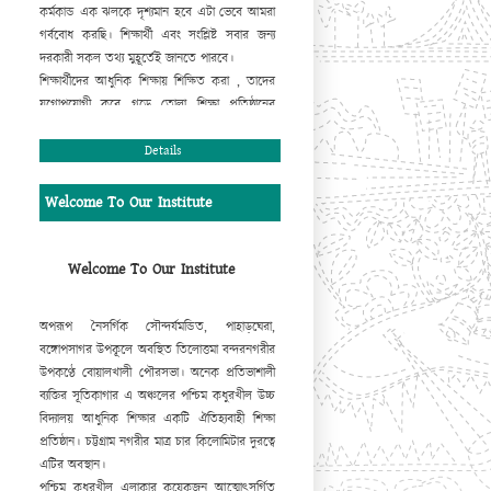
কর্মকান্ড এক ঝলকে দৃশ্যমান হবে এটা ভেবে আমরা
গর্ববোধ করছি। শিক্ষার্থী এবং সংশ্লিষ্ট সবার জন্য
দরকারী সকল তথ্য মুহূর্তেই জানতে পারবে।
শিক্ষার্থীদের আধুনিক শিক্ষায় শিক্ষিত করা , তাদের
যুগোপযোগী করে গড়ে তোলা শিক্ষা প্রতিষ্ঠানের
দায়িত্ব। এ দায়িত্ব সুচারুরূপে পালন করার ক্ষেত্রে
প্রতিষ্ঠানের ওয়েবসাইট গুরুত্বপূর্ণ ভূমিকা রাখবে,
Details
এ
আমার একান্ত বিশ্বাস। এটি বাস্তবায়িত করার জন্য
যারা ভূমিকা রেখেছেন তাঁহাদের কাছে আমরা কৃতজ্ঞ।
Welcome To Our Institute
আমি
প্রতিষ্ঠান এবং ওয়েবসাইটের উত্তরোত্তর
সমৃদ্ধিতে সকলের সহযোগিতা কামনা করছি।
মোহাম্মদ আবদুর রহিম
Welcome To Our Institute
প্রধান শিক্ষক
অপরূপ নৈসর্গিক সৌন্দর্যমন্ডিত, পাহাড়ঘেরা,
বঙ্গোপসাগর উপকূলে অবস্থিত তিলোত্তমা বন্দরনগরীর
উপকণ্ঠে বোয়ালখালী পৌরসভা। অনেক প্রতিভাশালী
ব্যক্তির সূতিকাগার এ অঞ্চলের পশ্চিম কধুরখীল উচ্চ
বিদ্যালয় আধুনিক শিক্ষার একটি ঐতিহ্যবাহী শিক্ষা
প্রতিষ্ঠান। চট্টগ্রাম নগরীর মাত্র চার কিলোমিটার দুরত্বে
এটির অবস্থান।
পশ্চিম কধুরখীল এলাকার কয়েকজন আত্মোৎসর্গিত