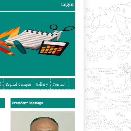
Login
Login
d
Digital Campus
Gallery
Contact
President Message