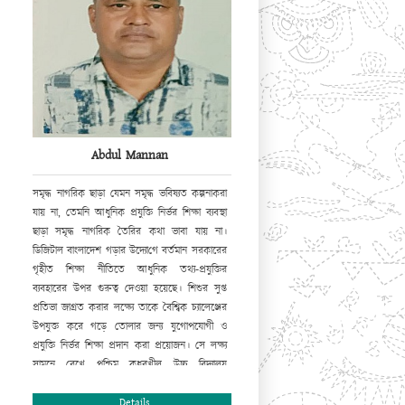
Abdul Mannan
সমৃদ্ধ নাগরিক ছাড়া যেমন সমৃদ্ধ ভবিষ্যত কল্পনা
করা
যায় না, তেমনি আধুনিক প্রযুক্তি নির্ভর শিক্ষা ব্যবস্থা
ছাড়া সমৃদ্ধ নাগরিক তৈরির কথা ভাবা যায় না।
ডিজিটাল বাংলাদেশ গড়ার উদ্যো
গে
বর্তমান সরকারের
গৃহীত শিক্ষা নীতিতে আধুনিক তথ্য-প্রযুক্তির
ব্যবহারের উপর
গুরুত্ব
দেওয়া হয়েছে। শিশুর সুপ্ত
প্রতিভা জাগ্রত করার লক্ষ্যে তাকে বৈশ্বিক চ্যালেঞ্জের
উপযুক্ত করে গড়ে তোলার জন্য যুগোপযোগী ও
প্রযুক্তি নির্ভর শিক্ষা প্রদান করা প্রয়োজন। সে লক্ষ্য
সামনে রেখে পশ্চিম কধুরখীল উচ্চ বিদ্যালয়
ওয়েবসাইট চালু করছে যার মাধ্যমে এ প্রতিষ্ঠানের
সামগ্রিক চিত্র ফুটে উঠবে। আমি সবার সহযোগিতা ও
Details