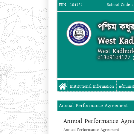
School Code :
EIIN : 104127
পশ্চিম কধু
West Kad
West Kadhurk
01309104127 
Institutional Information
Administ
Annual Performance Agreement
Annual Performance Agr
Annual Performance Agreement