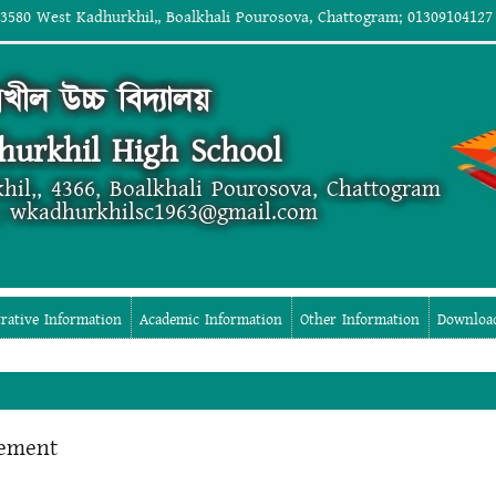
 3580 West Kadhurkhil,, Boalkhali Pourosova, Chattogram; 01309104127
রখীল উচ্চ বিদ্যালয়
hurkhil High School
hil,, 4366, Boalkhali Pourosova, Chattogram
; wkadhurkhilsc1963@gmail.com
rative Information
Academic Information
Other Information
Downloa
eement