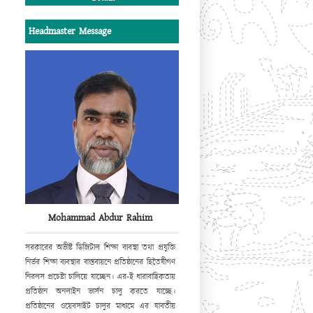
এ উদ্যোগের সাফল্য কামনা করছি
।
Headmaster Message
সভাপতি
পশ্চিম কধুরখীল উচ্চ বিদ্যালয় পরিচালনা পর্ষদ।
Mohammad Abdur Rahim
সরকারের অভীষ্ট ডিজিটাল শিক্ষা ব্যবস্থা
তথা প্রযুক্তি
নির্ভর শিক্ষা ব্যবস্থার বাস্তবায়নে
প্রতিষ্ঠানের হিতৈষীগণ
নিরলস প্রচেষ্টা
চালিয়ে যাচ্ছেন। এর-ই ধারাবাহিকতায়
প্রতিষ্ঠান অনলাইন ভার্সন চালু করতে যাচ্ছে।
প্রতিষ্ঠানের ওয়েবসাইট
চালুর মাধ্যমে এর যাবতীয়