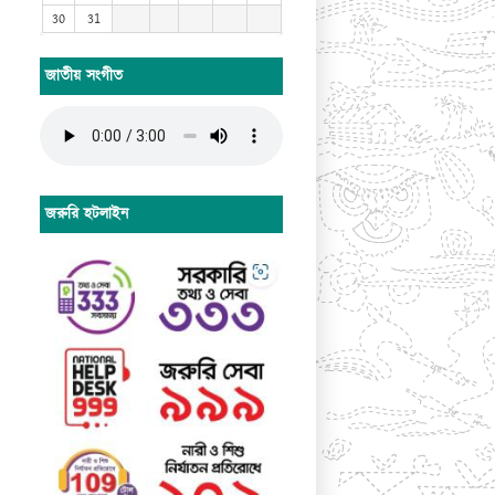
30
31
জাতীয় সংগীত
জরুরি হটলাইন