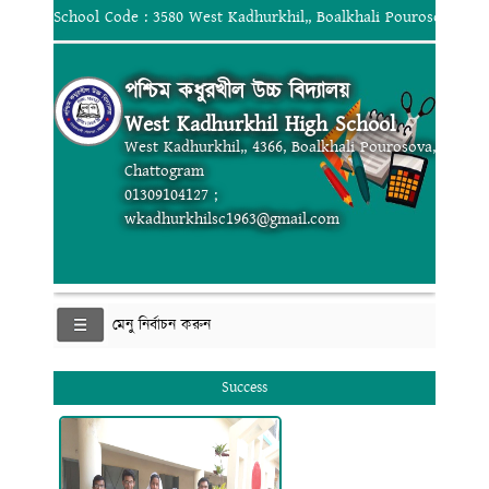
School Code : 3580 West Kadhurkhil,, Boalkhali Pourosova, Ch
পশ্চিম কধুরখীল উচ্চ বিদ্যালয়
West Kadhurkhil High School
West Kadhurkhil,, 4366, Boalkhali Pourosova,
Chattogram
01309104127 ;
wkadhurkhilsc1963@gmail.com
মেনু নির্বাচন করুন
Success