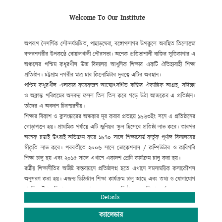
Welcome To Our Institute
অপরূপ নৈসর্গিক সৌন্দর্যমন্ডিত, পাহাড়ঘেরা, বঙ্গোপসাগর উপকূলে অবস্থিত তিলোত্তমা
বন্দরনগরীর উপকণ্ঠে বোয়ালখালী পৌরসভা। অনেক প্রতিভাশালী ব্যক্তির সূতিকাগার এ
অঞ্চলের পশ্চিম কধুরখীল উচ্চ বিদ্যালয় আধুনিক শিক্ষার একটি ঐতিহ্যবাহী শিক্ষা
প্রতিষ্ঠান। চট্টগ্রাম নগরীর মাত্র চার কিলোমিটার দুরত্বে এটির অবস্থান।
পশ্চিম কধুরখীল এলাকার কয়েকজন আত্মোৎসর্গিত ব্যক্তির ঐকান্তিক আগ্রহ, সদিচ্ছা
ও অক্লান্ত পরিশ্রমের অনবদ্য ফসল তিল তিল করে গড়ে উঠা আজকের এ প্রতিষ্ঠান।
তাঁদের এ অবদান চিরস্মরনীয়।
শিক্ষার বিকাশ ও কুসংষ্কারের অন্ধকার দূর করার প্রত্যয়ে ১৯৬৩ইং সনে এ প্রতিষ্ঠানের
গোড়াপত্তন হয়। প্রাথমিক পর্যায়ে এটি জুনিয়র স্কুল হিসেবে প্রতিষ্ঠা লাভ করে। তারপর
অনেক চড়াই উৎরাই অতিক্রম করে ১৯৭০ সালে শিক্ষাবোর্ড কর্তৃক পূর্ণাঙ্গ বিদ্যালয়ের
স্বীকৃতি লাভ করে। পরবর্তীতে ২০০৬ সালে ভোকেশনাল / কম্পিউটার ও কারিগরি
শিক্ষা চালু হয় এবং ২০১৫ সালে এখানে একাদশ শ্রেণি কার্যক্রম চালু করা হয়।
রাষ্ট্রীয় শিক্ষানীতির অভীষ্ট বাস্তবায়নে প্রতিষ্ঠালগ্ন হতে এখানে সমসাময়িক কলাকৌশল
অনুসরণ করা হয়। এজন্য ডিজিটাল শিক্ষা কার্যক্রম চালু আছে এবং তথ্য ও যোগাযোগ
প্রযুক্তির উপর বিশেষ গুরুত্ব দেয়া হয়েছে। এ প্রতিষ্ঠান হতে শিক্ষা অর্জন করে অনেক
Details
গুণী ব্যক্তি জাতীয় ও আন্তর্জাতিক ক্ষেত্রে ভূমিকা রেখে যাচ্ছেন।
ক্যালেন্ডার