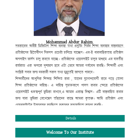
Mohammad Abdur Rahim
সরকারের অভীষ্ট ডিজিটাল শিক্ষা ব্যবস্থা
তথা প্রযুক্তি নির্ভর শিক্ষা ব্যবস্থার বাস্তবায়নে
প্রতিষ্ঠানের হিতৈষীগণ নিরলস প্রচেষ্টা
চালিয়ে যাচ্ছেন। এর-ই ধারাবাহিকতায় প্রতিষ্ঠান
অনলাইন ভার্সন চালু করতে যাচ্ছে। প্রতিষ্ঠানের ওয়েবসাইট
চালুর মাধ্যমে এর যাবতীয়
কর্মকান্ড এক ঝলকে দৃশ্যমান হবে এটা ভেবে আমরা গর্ববোধ করছি। শিক্ষার্থী এবং
সংশ্লিষ্ট সবার জন্য দরকারী সকল তথ্য মুহূর্তেই জানতে পারবে।
শিক্ষার্থীদের আধুনিক শিক্ষায় শিক্ষিত করা , তাদের যুগোপযোগী করে গড়ে তোলা
শিক্ষা প্রতিষ্ঠানের দায়িত্ব। এ দায়িত্ব সুচারুরূপে পালন করার ক্ষেত্রে প্রতিষ্ঠানের
ওয়েবসাইট গুরুত্বপূর্ণ ভূমিকা রাখবে,
এ আমার একান্ত বিশ্বাস। এটি বাস্তবায়িত করার
জন্য যারা ভূমিকা রেখেছেন তাঁহাদের কাছে আমরা কৃতজ্ঞ। আমি
প্রতিষ্ঠান এবং
ওয়েবসাইটের উত্তরোত্তর সমৃদ্ধিতে সকলের সহযোগিতা কামনা করছি।
মোহাম্মদ আবদুর রহিম
প্রধান শিক্ষক
Details
Welcome To Our Institute