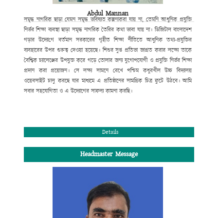
Abdul Mannan
সমৃদ্ধ নাগরিক ছাড়া যেমন সমৃদ্ধ ভবিষ্যত কল্পনা
করা যায় না, তেমনি আধুনিক প্রযুক্তি
নির্ভর শিক্ষা ব্যবস্থা ছাড়া সমৃদ্ধ নাগরিক তৈরির কথা ভাবা যায় না।
ডিজিটাল বাংলাদেশ
গড়ার উদ্যো
গে
বর্তমান সরকারের গৃহীত শিক্ষা নীতিতে আধুনিক তথ্য-প্রযুক্তির
ব্যবহারের উপর
গুরুত্ব
দেওয়া হয়েছে। শিশুর সুপ্ত প্রতিভা জাগ্রত করার লক্ষ্যে তাকে
বৈশ্বিক চ্যালেঞ্জের উপযুক্ত করে গড়ে তোলার জন্য যুগোপযোগী ও প্রযুক্তি নির্ভর শিক্ষা
প্রদান করা প্রয়োজন। সে লক্ষ্য সামনে রেখে পশ্চিম কধুরখীল উচ্চ বিদ্যালয়
ওয়েবসাইট চালু করছে যার মাধ্যমে এ প্রতিষ্ঠানের সামগ্রিক চিত্র ফুটে উঠবে। আমি
সবার সহযোগিতা ও
এ উদ্যোগের সাফল্য কামনা করছি
।
সভাপতি
পশ্চিম কধুরখীল উচ্চ বিদ্যালয় পরিচালনা পর্ষদ।
Details
Headmaster Message