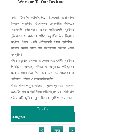
Welcome To Our Institute
মোহাম্মদ আবদুর রহিম
প্রধান শিক্ষক
অপরূপ নৈসর্গিক সৌন্দর্যমন্ডিত, পাহাড়ঘেরা, বঙ্গোপসাগর
উপকূলে অবস্থিত তিলোত্তমা বন্দরনগরীর উপকণ্ঠে
বোয়ালখালী পৌরসভা। অনেক প্রতিভাশালী ব্যক্তির
সূতিকাগার এ অঞ্চলের পশ্চিম কধুরখীল উচ্চ বিদ্যালয়
আধুনিক শিক্ষার একটি ঐতিহ্যবাহী শিক্ষা প্রতিষ্ঠান।
চট্টগ্রাম নগরীর মাত্র চার কিলোমিটার দুরত্বে এটির
অবস্থান।
পশ্চিম কধুরখীল এলাকার কয়েকজন আত্মোৎসর্গিত ব্যক্তির
ঐকান্তিক আগ্রহ, সদিচ্ছা ও অক্লান্ত পরিশ্রমের
অনবদ্য ফসল তিল তিল করে গড়ে উঠা আজকের এ
প্রতিষ্ঠান। তাঁদের এ অবদান চিরস্মরনীয়।
শিক্ষার বিকাশ ও কুসংষ্কারের অন্ধকার দূর করার প্রত্যয়ে
১৯৬৩ইং সনে এ প্রতিষ্ঠানের গোড়াপত্তন হয়। প্রাথমিক
পর্যায়ে এটি জুনিয়র স্কুল হিসেবে প্রতিষ্ঠা লাভ করে।
তারপর অনেক চড়াই উৎরাই অতিক্রম করে ১৯৭০ সালে
Details
শিক্ষাবোর্ড কর্তৃক পূর্ণাঙ্গ বিদ্যালয়ের স্বীকৃতি লাভ করে।
পরবর্তীতে ২০০৬ সালে ভোকেশনাল / কম্পিউটার ও
ক্যালেন্ডার
কারিগরি শিক্ষা চালু হয় এবং ২০১৫ সালে এখানে একাদশ
শ্রেণি কার্যক্রম চালু করা হয়।
<
>
আজ