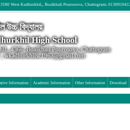
 3580 West Kadhurkhil,, Boalkhali Pourosova, Chattogram; 013091041
ীল উচ্চ বিদ্যালয়
hurkhil High School
il,, 4366, Boalkhali Pourosova, Chattogram
; wkadhurkhilsc1963@gmail.com
ative Information
Academic Information
Other Information
Download