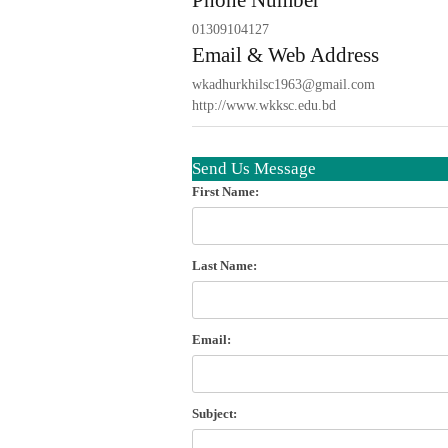
Phone Number
01309104127
Email & Web Address
wkadhurkhilsc1963@gmail.com
http://www.wkksc.edu.bd
Send Us Message
First Name:
Last Name:
Email:
Subject: