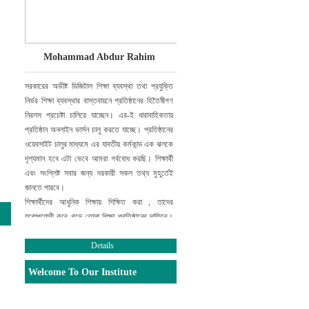
Mohammad Abdur Rahim
সরকারের অভীষ্ট ডিজিটাল শিক্ষা ব্যবস্থা
তথা প্রযুক্তি
নির্ভর শিক্ষা ব্যবস্থার বাস্তবায়নে
প্রতিষ্ঠানের হিতৈষীগণ
নিরলস প্রচেষ্টা
চালিয়ে যাচ্ছেন। এর-ই ধারাবাহিকতায়
প্রতিষ্ঠান অনলাইন ভার্সন চালু করতে যাচ্ছে। প্রতিষ্ঠানের
ওয়েবসাইট
চালুর মাধ্যমে এর যাবতীয় কর্মকান্ড এক ঝলকে
দৃশ্যমান হবে এটা ভেবে আমরা গর্ববোধ করছি। শিক্ষার্থী
এবং সংশ্লিষ্ট সবার জন্য দরকারী সকল তথ্য মুহূর্তেই
জানতে পারবে।
শিক্ষার্থীদের আধুনিক শিক্ষায় শিক্ষিত করা , তাদের
যুগোপযোগী করে গড়ে তোলা শিক্ষা প্রতিষ্ঠানের দায়িত্ব।
এ দায়িত্ব সুচারুরূপে পালন করার ক্ষেত্রে প্রতিষ্ঠানের
ওয়েবসাইট গুরুত্বপূর্ণ ভূমিকা রাখবে,
Details
এ আমার একান্ত
বিশ্বাস। এটি বাস্তবায়িত করার জন্য যারা ভূমিকা
Welcome To Our Institute
রেখেছেন তাঁহাদের কাছে আমরা কৃতজ্ঞ। আমি
প্রতিষ্ঠান
এবং ওয়েবসাইটের উত্তরোত্তর সমৃদ্ধিতে সকলের
সহযোগিতা কামনা করছি।