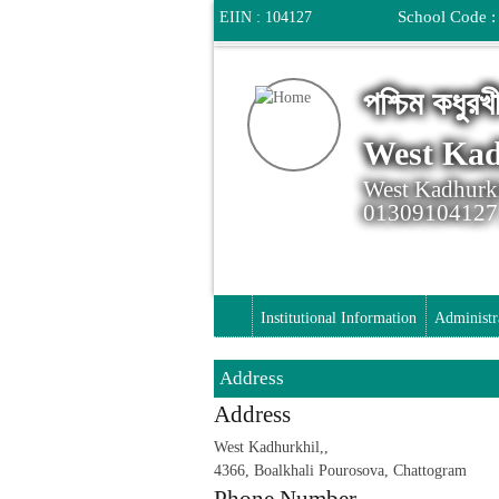
School Code :
EIIN : 104127
পশ্চিম কধুরখ
West Kad
West Kadhurkh
01309104127 
Institutional Information
Administr
Address
Address
West Kadhurkhil,,
4366, Boalkhali Pourosova, Chattogram