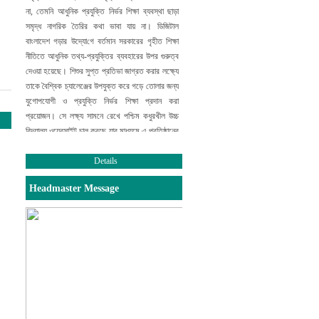
না, তেমনি আধুনিক প্রযুক্তি নির্ভর শিক্ষা ব্যবস্থা ছাড়া
সমৃদ্ধ নাগরিক তৈরির কথা ভাবা যায় না।
ডিজিটাল
বাংলাদেশ গড়ার উদ্যো
গে
বর্তমান সরকারের গৃহীত শিক্ষা
নীতিতে আধুনিক তথ্য-প্রযুক্তির ব্যবহারের উপর
গুরুত্ব
দেওয়া হয়েছে। শিশুর সুপ্ত প্রতিভা জাগ্রত করার লক্ষ্যে
তাকে বৈশ্বিক চ্যালেঞ্জের উপযুক্ত করে গড়ে তোলার জন্য
যুগোপযোগী ও প্রযুক্তি নির্ভর শিক্ষা প্রদান করা
প্রয়োজন। সে লক্ষ্য সামনে রেখে পশ্চিম কধুরখীল উচ্চ
বিদ্যালয় ওয়েবসাইট চালু করছে যার মাধ্যমে এ প্রতিষ্ঠানের
সামগ্রিক চিত্র ফুটে উঠবে। আমি সবার সহযোগিতা ও
এ
উদ্যোগের সাফল্য কামনা করছি
Details
।
Headmaster Message
সভাপতি
পশ্চিম কধুরখীল উচ্চ বিদ্যালয় পরিচালনা পর্ষদ।