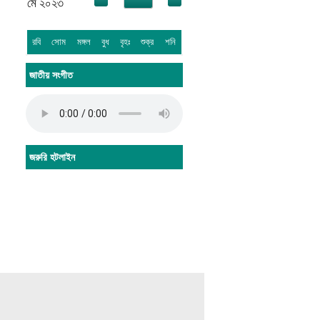
মে ২০২৩
রাষ্ট্রীয় শিক্ষানীতির অভীষ্ট বাস্তবায়নে প্রতিষ্ঠালগ্ন হতে
এখানে সমসাময়িক কলাকৌশল অনুসরণ করা হয়। এজন্য
ডিজিটাল শিক্ষা কার্যক্রম চালু আছে এবং তথ্য ও যোগাযোগ
রবি
সোম
মঙ্গল
বুধ
বৃহঃ
শুক্র
শনি
প্রযুক্তির উপর বিশেষ গুরুত্ব দেয়া হয়েছে। এ প্রতিষ্ঠান
হতে শিক্ষা অর্জন করে অনেক গুণী ব্যক্তি জাতীয় ও
জাতীয় সংগীত
আন্তর্জাতিক ক্ষেত্রে ভূমিকা রেখে যাচ্ছেন।
জরুরি হটলাইন