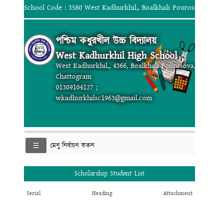
School Code : 3580 West Kadhurkhil,, Boalkhali Pourosova, Ch
পশ্চিম কধুরখীল উচ্চ বিদ্যালয়
West Kadhurkhil High School
West Kadhurkhil,, 4366, Boalkhali Pourosova,
Chattogram
01309104127 ;
wkadhurkhilsc1963@gmail.com
মেনু নির্বাচন করুন
Scholarship Student List
Serial
Heading
Attachment