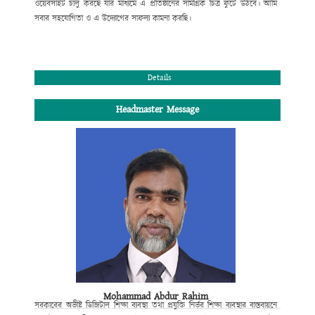
ওয়েবসাইট চালু করছে যার মাধ্যমে এ প্রতিষ্ঠানের সামগ্রিক চিত্র ফুটে উঠবে। আমি
সবার সহযোগিতা ও
এ উদ্যোগের সাফল্য কামনা করছি
।
সভাপতি
পশ্চিম কধুরখীল উচ্চ বিদ্যালয় পরিচালনা পর্ষদ।
Details
Headmaster Message
Mohammad Abdur Rahim
সরকারের অভীষ্ট ডিজিটাল শিক্ষা ব্যবস্থা
তথা প্রযুক্তি নির্ভর শিক্ষা ব্যবস্থার বাস্তবায়নে