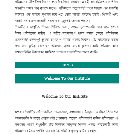
প্রতিষ্ঠানের হিতৈষীগণ নিরলস প্রচেষ্টা
চালিয়ে যাচ্ছেন। এর-ই ধারাবাহিকতায় প্রতিষ্ঠান
অনলাইন ভার্সন চালু করতে যাচ্ছে। প্রতিষ্ঠানের ওয়েবসাইট
চালুর মাধ্যমে এর যাবতীয়
কর্মকান্ড এক ঝলকে দৃশ্যমান হবে এটা ভেবে আমরা গর্ববোধ করছি। শিক্ষার্থী এবং
সংশ্লিষ্ট সবার জন্য দরকারী সকল তথ্য মুহূর্তেই জানতে পারবে।
শিক্ষার্থীদের আধুনিক শিক্ষায় শিক্ষিত করা , তাদের যুগোপযোগী করে গড়ে তোলা
শিক্ষা প্রতিষ্ঠানের দায়িত্ব। এ দায়িত্ব সুচারুরূপে পালন করার ক্ষেত্রে প্রতিষ্ঠানের
ওয়েবসাইট গুরুত্বপূর্ণ ভূমিকা রাখবে,
এ আমার একান্ত বিশ্বাস। এটি বাস্তবায়িত করার
জন্য যারা ভূমিকা রেখেছেন তাঁহাদের কাছে আমরা কৃতজ্ঞ। আমি
প্রতিষ্ঠান এবং
ওয়েবসাইটের উত্তরোত্তর সমৃদ্ধিতে সকলের সহযোগিতা কামনা করছি।
মোহাম্মদ আবদুর রহিম
প্রধান শিক্ষক
Details
Welcome To Our Institute
Welcome To Our Institute
অপরূপ নৈসর্গিক সৌন্দর্যমন্ডিত, পাহাড়ঘেরা, বঙ্গোপসাগর উপকূলে অবস্থিত তিলোত্তমা
বন্দরনগরীর উপকণ্ঠে বোয়ালখালী পৌরসভা। অনেক প্রতিভাশালী ব্যক্তির সূতিকাগার এ
অঞ্চলের পশ্চিম কধুরখীল উচ্চ বিদ্যালয় আধুনিক শিক্ষার একটি ঐতিহ্যবাহী শিক্ষা
প্রতিষ্ঠান। চট্টগ্রাম নগরীর মাত্র চার কিলোমিটার দুরত্বে এটির অবস্থান।