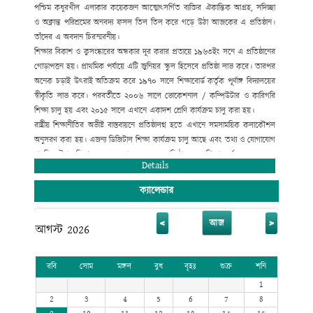
পশ্চিম কধুরখীল এলাকার কয়েকজন আত্মোৎসর্গিত ব্যক্তির ঐকান্তিক আগ্রহ, সদিচ্ছা
ও অক্লান্ত পরিশ্রমের অনবদ্য ফসল তিল তিল করে গড়ে উঠা আজকের এ প্রতিষ্ঠান।
তাঁদের এ অবদান চিরস্মরনীয়।
শিক্ষার বিকাশ ও কুসংষ্কারের অন্ধকার দূর করার প্রত্যয়ে ১৯৬৩ইং সনে এ প্রতিষ্ঠানের
গোড়াপত্তন হয়। প্রাথমিক পর্যায়ে এটি জুনিয়র স্কুল হিসেবে প্রতিষ্ঠা লাভ করে। তারপর
অনেক চড়াই উৎরাই অতিক্রম করে ১৯৭০ সালে শিক্ষাবোর্ড কর্তৃক পূর্ণাঙ্গ বিদ্যালয়ের
স্বীকৃতি লাভ করে। পরবর্তীতে ২০০৬ সালে ভোকেশনাল / কম্পিউটার ও কারিগরি
শিক্ষা চালু হয় এবং ২০১৫ সালে এখানে একাদশ শ্রেণি কার্যক্রম চালু করা হয়।
রাষ্ট্রীয় শিক্ষানীতির অভীষ্ট বাস্তবায়নে প্রতিষ্ঠালগ্ন হতে এখানে সমসাময়িক কলাকৌশল
অনুসরণ করা হয়। এজন্য ডিজিটাল শিক্ষা কার্যক্রম চালু আছে এবং তথ্য ও যোগাযোগ
প্রযুক্তির উপর বিশেষ গুরুত্ব দেয়া হয়েছে। এ প্রতিষ্ঠান হতে শিক্ষা অর্জন করে অনেক
Details
গুণী ব্যক্তি জাতীয় ও আন্তর্জাতিক ক্ষেত্রে ভূমিকা রেখে যাচ্ছেন।
ক্যালেন্ডার
<
>
আজ
আগস্ট 2026
রবি
সোম
মঙ্গল
বুধ
বৃহঃ
শুক্র
শনি
1
2
3
4
5
6
7
8