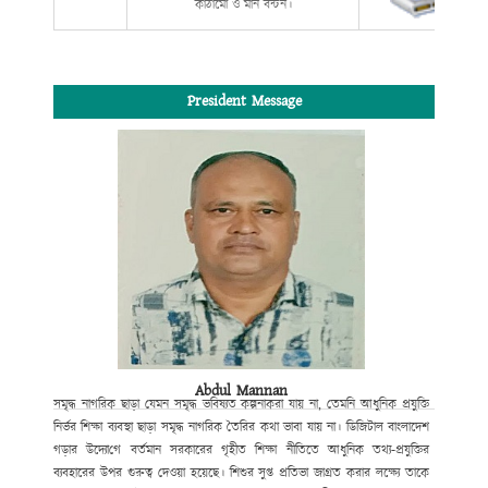
কাঠামো ও মান বন্টন।
President Message
Abdul Mannan
সমৃদ্ধ নাগরিক ছাড়া যেমন সমৃদ্ধ ভবিষ্যত কল্পনা
করা যায় না, তেমনি আধুনিক প্রযুক্তি
নির্ভর শিক্ষা ব্যবস্থা ছাড়া সমৃদ্ধ নাগরিক তৈরির কথা ভাবা যায় না।
ডিজিটাল বাংলাদেশ
গড়ার উদ্যো
গে
বর্তমান সরকারের গৃহীত শিক্ষা নীতিতে আধুনিক তথ্য-প্রযুক্তির
ব্যবহারের উপর
গুরুত্ব
দেওয়া হয়েছে। শিশুর সুপ্ত প্রতিভা জাগ্রত করার লক্ষ্যে তাকে