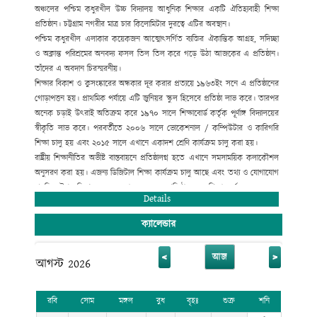
অঞ্চলের পশ্চিম কধুরখীল উচ্চ বিদ্যালয় আধুনিক শিক্ষার একটি ঐতিহ্যবাহী শিক্ষা
প্রতিষ্ঠান। চট্টগ্রাম নগরীর মাত্র চার কিলোমিটার দুরত্বে এটির অবস্থান।
পশ্চিম কধুরখীল এলাকার কয়েকজন আত্মোৎসর্গিত ব্যক্তির ঐকান্তিক আগ্রহ, সদিচ্ছা
ও অক্লান্ত পরিশ্রমের অনবদ্য ফসল তিল তিল করে গড়ে উঠা আজকের এ প্রতিষ্ঠান।
তাঁদের এ অবদান চিরস্মরনীয়।
শিক্ষার বিকাশ ও কুসংষ্কারের অন্ধকার দূর করার প্রত্যয়ে ১৯৬৩ইং সনে এ প্রতিষ্ঠানের
গোড়াপত্তন হয়। প্রাথমিক পর্যায়ে এটি জুনিয়র স্কুল হিসেবে প্রতিষ্ঠা লাভ করে। তারপর
অনেক চড়াই উৎরাই অতিক্রম করে ১৯৭০ সালে শিক্ষাবোর্ড কর্তৃক পূর্ণাঙ্গ বিদ্যালয়ের
স্বীকৃতি লাভ করে। পরবর্তীতে ২০০৬ সালে ভোকেশনাল / কম্পিউটার ও কারিগরি
শিক্ষা চালু হয় এবং ২০১৫ সালে এখানে একাদশ শ্রেণি কার্যক্রম চালু করা হয়।
রাষ্ট্রীয় শিক্ষানীতির অভীষ্ট বাস্তবায়নে প্রতিষ্ঠালগ্ন হতে এখানে সমসাময়িক কলাকৌশল
অনুসরণ করা হয়। এজন্য ডিজিটাল শিক্ষা কার্যক্রম চালু আছে এবং তথ্য ও যোগাযোগ
প্রযুক্তির উপর বিশেষ গুরুত্ব দেয়া হয়েছে। এ প্রতিষ্ঠান হতে শিক্ষা অর্জন করে অনেক
Details
গুণী ব্যক্তি জাতীয় ও আন্তর্জাতিক ক্ষেত্রে ভূমিকা রেখে যাচ্ছেন।
ক্যালেন্ডার
<
>
আজ
আগস্ট 2026
রবি
সোম
মঙ্গল
বুধ
বৃহঃ
শুক্র
শনি