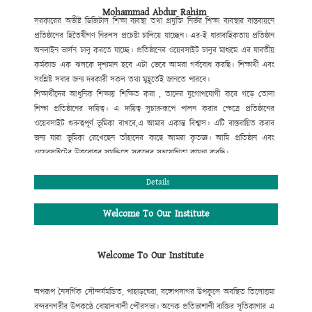
Mohammad Abdur Rahim
সরকারের অভীষ্ট ডিজিটাল শিক্ষা ব্যবস্থা
তথা প্রযুক্তি নির্ভর শিক্ষা ব্যবস্থার বাস্তবায়নে
প্রতিষ্ঠানের হিতৈষীগণ নিরলস প্রচেষ্টা
চালিয়ে যাচ্ছেন। এর-ই ধারাবাহিকতায় প্রতিষ্ঠান
অনলাইন ভার্সন চালু করতে যাচ্ছে। প্রতিষ্ঠানের ওয়েবসাইট
চালুর মাধ্যমে এর যাবতীয়
কর্মকান্ড এক ঝলকে দৃশ্যমান হবে এটা ভেবে আমরা গর্ববোধ করছি। শিক্ষার্থী এবং
সংশ্লিষ্ট সবার জন্য দরকারী সকল তথ্য মুহূর্তেই জানতে পারবে।
শিক্ষার্থীদের আধুনিক শিক্ষায় শিক্ষিত করা , তাদের যুগোপযোগী করে গড়ে তোলা
শিক্ষা প্রতিষ্ঠানের দায়িত্ব। এ দায়িত্ব সুচারুরূপে পালন করার ক্ষেত্রে প্রতিষ্ঠানের
ওয়েবসাইট গুরুত্বপূর্ণ ভূমিকা রাখবে,
এ আমার একান্ত বিশ্বাস। এটি বাস্তবায়িত করার
জন্য যারা ভূমিকা রেখেছেন তাঁহাদের কাছে আমরা কৃতজ্ঞ। আমি
প্রতিষ্ঠান এবং
ওয়েবসাইটের উত্তরোত্তর সমৃদ্ধিতে সকলের সহযোগিতা কামনা করছি।
মোহাম্মদ আবদুর রহিম
প্রধান শিক্ষক
Details
Welcome To Our Institute
Welcome To Our Institute
অপরূপ নৈসর্গিক সৌন্দর্যমন্ডিত, পাহাড়ঘেরা, বঙ্গোপসাগর উপকূলে অবস্থিত তিলোত্তমা
বন্দরনগরীর উপকণ্ঠে বোয়ালখালী পৌরসভা। অনেক প্রতিভাশালী ব্যক্তির সূতিকাগার এ