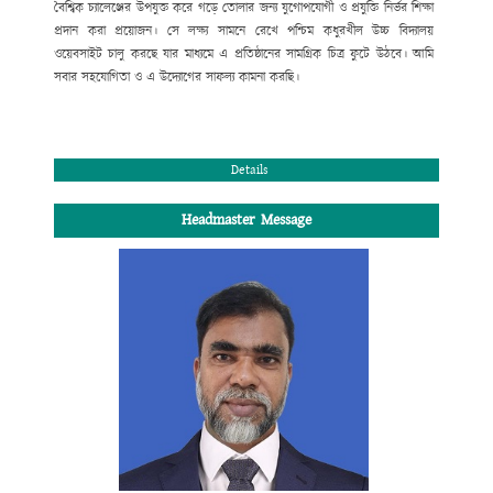
বৈশ্বিক চ্যালেঞ্জের উপযুক্ত করে গড়ে তোলার জন্য যুগোপযোগী ও প্রযুক্তি নির্ভর শিক্ষা
প্রদান করা প্রয়োজন। সে লক্ষ্য সামনে রেখে পশ্চিম কধুরখীল উচ্চ বিদ্যালয়
ওয়েবসাইট চালু করছে যার মাধ্যমে এ প্রতিষ্ঠানের সামগ্রিক চিত্র ফুটে উঠবে। আমি
সবার সহযোগিতা ও
এ উদ্যোগের সাফল্য কামনা করছি
।
সভাপতি
পশ্চিম কধুরখীল উচ্চ বিদ্যালয় পরিচালনা পর্ষদ।
Details
Headmaster Message