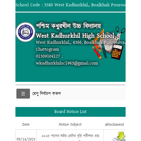
School Code : 3580 West Kadhurkhil,, Boalkhali Pourosova, Ch
পশ্চিম কধুরখীল উচ্চ বিদ্যালয়
West Kadhurkhil High School
West Kadhurkhil,, 4366, Boalkhali Pourosova,
Chattogram
01309104127 ;
wkadhurkhilsc1963@gmail.com
মেনু নির্বাচন করুন
Board Notice List
Date
Notice Subject
Attachment
২০২৫ সা‌লের অষ্টম শ্রেণির বৃ‌ত্তি পরীক্ষার প্রশ্ন
09/14/2025