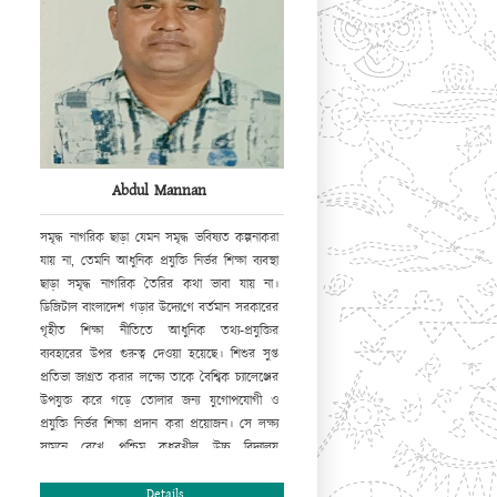
Abdul Mannan
সমৃদ্ধ নাগরিক ছাড়া যেমন সমৃদ্ধ ভবিষ্যত কল্পনা
করা
যায় না, তেমনি আধুনিক প্রযুক্তি নির্ভর শিক্ষা ব্যবস্থা
ছাড়া সমৃদ্ধ নাগরিক তৈরির কথা ভাবা যায় না।
ডিজিটাল বাংলাদেশ গড়ার উদ্যো
গে
বর্তমান সরকারের
গৃহীত শিক্ষা নীতিতে আধুনিক তথ্য-প্রযুক্তির
ব্যবহারের উপর
গুরুত্ব
দেওয়া হয়েছে। শিশুর সুপ্ত
প্রতিভা জাগ্রত করার লক্ষ্যে তাকে বৈশ্বিক চ্যালেঞ্জের
উপযুক্ত করে গড়ে তোলার জন্য যুগোপযোগী ও
প্রযুক্তি নির্ভর শিক্ষা প্রদান করা প্রয়োজন। সে লক্ষ্য
সামনে রেখে পশ্চিম কধুরখীল উচ্চ বিদ্যালয়
ওয়েবসাইট চালু করছে যার মাধ্যমে এ প্রতিষ্ঠানের
সামগ্রিক চিত্র ফুটে উঠবে। আমি সবার সহযোগিতা ও
Details