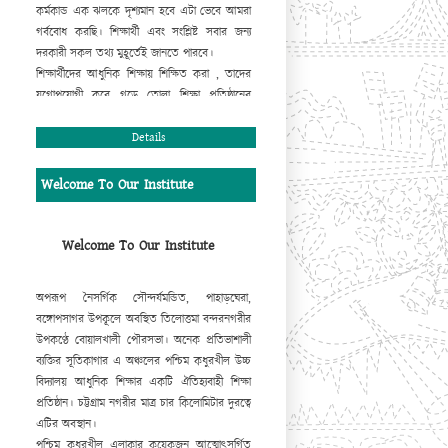
কর্মকান্ড এক ঝলকে দৃশ্যমান হবে এটা ভেবে আমরা
গর্ববোধ করছি। শিক্ষার্থী এবং সংশ্লিষ্ট সবার জন্য
দরকারী সকল তথ্য মুহূর্তেই জানতে পারবে।
শিক্ষার্থীদের আধুনিক শিক্ষায় শিক্ষিত করা , তাদের
যুগোপযোগী করে গড়ে তোলা শিক্ষা প্রতিষ্ঠানের
দায়িত্ব। এ দায়িত্ব সুচারুরূপে পালন করার ক্ষেত্রে
প্রতিষ্ঠানের ওয়েবসাইট গুরুত্বপূর্ণ ভূমিকা রাখবে,
Details
এ
আমার একান্ত বিশ্বাস। এটি বাস্তবায়িত করার জন্য
যারা ভূমিকা রেখেছেন তাঁহাদের কাছে আমরা কৃতজ্ঞ।
Welcome To Our Institute
আমি
প্রতিষ্ঠান এবং ওয়েবসাইটের উত্তরোত্তর
সমৃদ্ধিতে সকলের সহযোগিতা কামনা করছি।
মোহাম্মদ আবদুর রহিম
Welcome To Our Institute
প্রধান শিক্ষক
অপরূপ নৈসর্গিক সৌন্দর্যমন্ডিত, পাহাড়ঘেরা,
বঙ্গোপসাগর উপকূলে অবস্থিত তিলোত্তমা বন্দরনগরীর
উপকণ্ঠে বোয়ালখালী পৌরসভা। অনেক প্রতিভাশালী
ব্যক্তির সূতিকাগার এ অঞ্চলের পশ্চিম কধুরখীল উচ্চ
বিদ্যালয় আধুনিক শিক্ষার একটি ঐতিহ্যবাহী শিক্ষা
প্রতিষ্ঠান। চট্টগ্রাম নগরীর মাত্র চার কিলোমিটার দুরত্বে
এটির অবস্থান।
পশ্চিম কধুরখীল এলাকার কয়েকজন আত্মোৎসর্গিত