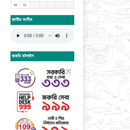
30
31
জাতীয় সংগীত
জরুরি হটলাইন