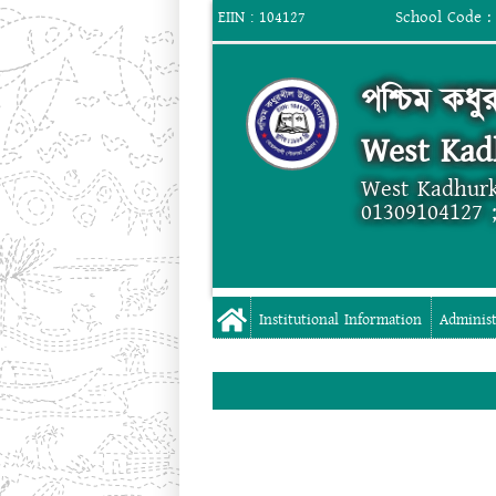
School Code :
EIIN : 104127
পশ্চিম কধু
West Kad
West Kadhurk
01309104127 
Institutional Information
Administ