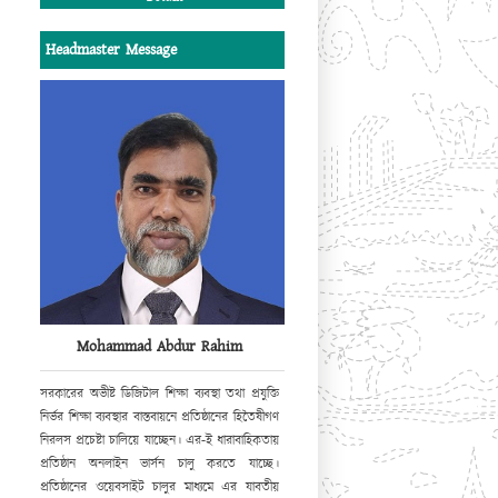
এ উদ্যোগের সাফল্য কামনা করছি
।
Headmaster Message
সভাপতি
পশ্চিম কধুরখীল উচ্চ বিদ্যালয় পরিচালনা পর্ষদ।
Mohammad Abdur Rahim
সরকারের অভীষ্ট ডিজিটাল শিক্ষা ব্যবস্থা
তথা প্রযুক্তি
নির্ভর শিক্ষা ব্যবস্থার বাস্তবায়নে
প্রতিষ্ঠানের হিতৈষীগণ
নিরলস প্রচেষ্টা
চালিয়ে যাচ্ছেন। এর-ই ধারাবাহিকতায়
প্রতিষ্ঠান অনলাইন ভার্সন চালু করতে যাচ্ছে।
প্রতিষ্ঠানের ওয়েবসাইট
চালুর মাধ্যমে এর যাবতীয়