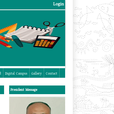
Login
Login
d
Digital Campus
Gallery
Contact
President Message