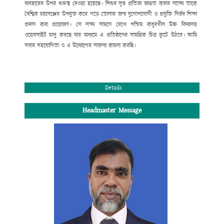
ব্যবহারের উপর
গুরুত্ব
দেওয়া হয়েছে। শিশুর সুপ্ত প্রতিভা জাগ্রত করার লক্ষ্যে তাকে
বৈশ্বিক চ্যালেঞ্জের উপযুক্ত করে গড়ে তোলার জন্য যুগোপযোগী ও প্রযুক্তি নির্ভর শিক্ষা
প্রদান করা প্রয়োজন। সে লক্ষ্য সামনে রেখে পশ্চিম কধুরখীল উচ্চ বিদ্যালয়
ওয়েবসাইট চালু করছে যার মাধ্যমে এ প্রতিষ্ঠানের সামগ্রিক চিত্র ফুটে উঠবে। আমি
সবার সহযোগিতা ও
এ উদ্যোগের সাফল্য কামনা করছি
।
সভাপতি
পশ্চিম কধুরখীল উচ্চ বিদ্যালয় পরিচালনা পর্ষদ।
Details
Headmaster Message