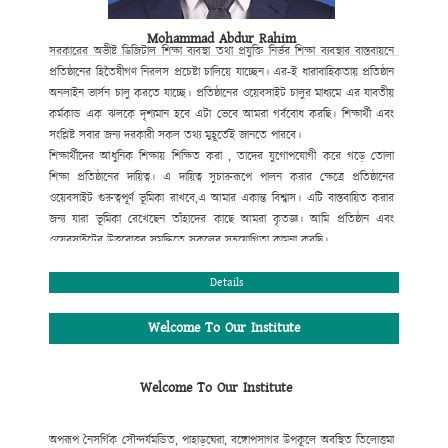
Mohammad Abdur Rahim
সরকারের অভীষ্ট ডিজিটাল শিক্ষা ব্যবস্থা
তথা প্রযুক্তি নির্ভর শিক্ষা ব্যবস্থার বাস্তবায়নে
প্রতিষ্ঠানের হিতৈষীগণ নিরলস প্রচেষ্টা
চালিয়ে যাচ্ছেন। এর-ই ধারাবাহিকতায় প্রতিষ্ঠান
অনলাইন ভার্সন চালু করতে যাচ্ছে। প্রতিষ্ঠানের ওয়েবসাইট
চালুর মাধ্যমে এর যাবতীয়
কর্মকান্ড এক ঝলকে দৃশ্যমান হবে এটা ভেবে আমরা গর্ববোধ করছি। শিক্ষার্থী এবং
সংশ্লিষ্ট সবার জন্য দরকারী সকল তথ্য মুহূর্তেই জানতে পারবে।
শিক্ষার্থীদের আধুনিক শিক্ষায় শিক্ষিত করা , তাদের যুগোপযোগী করে গড়ে তোলা
শিক্ষা প্রতিষ্ঠানের দায়িত্ব। এ দায়িত্ব সুচারুরূপে পালন করার ক্ষেত্রে প্রতিষ্ঠানের
ওয়েবসাইট গুরুত্বপূর্ণ ভূমিকা রাখবে,
এ আমার একান্ত বিশ্বাস। এটি বাস্তবায়িত করার
জন্য যারা ভূমিকা রেখেছেন তাঁহাদের কাছে আমরা কৃতজ্ঞ। আমি
প্রতিষ্ঠান এবং
ওয়েবসাইটের উত্তরোত্তর সমৃদ্ধিতে সকলের সহযোগিতা কামনা করছি।
মোহাম্মদ আবদুর রহিম
প্রধান শিক্ষক
Details
Welcome To Our Institute
Welcome To Our Institute
অপরূপ নৈসর্গিক সৌন্দর্যমন্ডিত, পাহাড়ঘেরা, বঙ্গোপসাগর উপকূলে অবস্থিত তিলোত্তমা