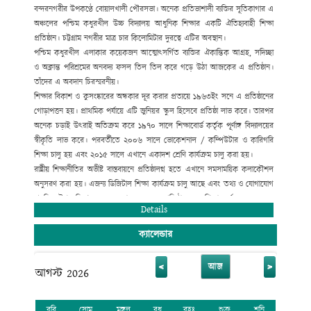
বন্দরনগরীর উপকণ্ঠে বোয়ালখালী পৌরসভা। অনেক প্রতিভাশালী ব্যক্তির সূতিকাগার এ
অঞ্চলের পশ্চিম কধুরখীল উচ্চ বিদ্যালয় আধুনিক শিক্ষার একটি ঐতিহ্যবাহী শিক্ষা
প্রতিষ্ঠান। চট্টগ্রাম নগরীর মাত্র চার কিলোমিটার দুরত্বে এটির অবস্থান।
পশ্চিম কধুরখীল এলাকার কয়েকজন আত্মোৎসর্গিত ব্যক্তির ঐকান্তিক আগ্রহ, সদিচ্ছা
ও অক্লান্ত পরিশ্রমের অনবদ্য ফসল তিল তিল করে গড়ে উঠা আজকের এ প্রতিষ্ঠান।
তাঁদের এ অবদান চিরস্মরনীয়।
শিক্ষার বিকাশ ও কুসংষ্কারের অন্ধকার দূর করার প্রত্যয়ে ১৯৬৩ইং সনে এ প্রতিষ্ঠানের
গোড়াপত্তন হয়। প্রাথমিক পর্যায়ে এটি জুনিয়র স্কুল হিসেবে প্রতিষ্ঠা লাভ করে। তারপর
অনেক চড়াই উৎরাই অতিক্রম করে ১৯৭০ সালে শিক্ষাবোর্ড কর্তৃক পূর্ণাঙ্গ বিদ্যালয়ের
স্বীকৃতি লাভ করে। পরবর্তীতে ২০০৬ সালে ভোকেশনাল / কম্পিউটার ও কারিগরি
শিক্ষা চালু হয় এবং ২০১৫ সালে এখানে একাদশ শ্রেণি কার্যক্রম চালু করা হয়।
রাষ্ট্রীয় শিক্ষানীতির অভীষ্ট বাস্তবায়নে প্রতিষ্ঠালগ্ন হতে এখানে সমসাময়িক কলাকৌশল
অনুসরণ করা হয়। এজন্য ডিজিটাল শিক্ষা কার্যক্রম চালু আছে এবং তথ্য ও যোগাযোগ
প্রযুক্তির উপর বিশেষ গুরুত্ব দেয়া হয়েছে। এ প্রতিষ্ঠান হতে শিক্ষা অর্জন করে অনেক
Details
গুণী ব্যক্তি জাতীয় ও আন্তর্জাতিক ক্ষেত্রে ভূমিকা রেখে যাচ্ছেন।
ক্যালেন্ডার
<
>
আজ
আগস্ট 2026
রবি
সোম
মঙ্গল
বুধ
বৃহঃ
শুক্র
শনি