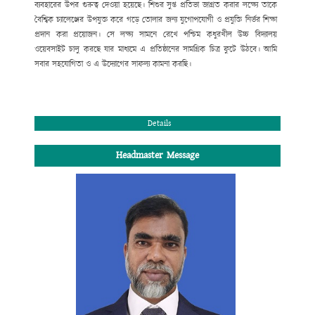
ব্যবহারের উপর
গুরুত্ব
দেওয়া হয়েছে। শিশুর সুপ্ত প্রতিভা জাগ্রত করার লক্ষ্যে তাকে
বৈশ্বিক চ্যালেঞ্জের উপযুক্ত করে গড়ে তোলার জন্য যুগোপযোগী ও প্রযুক্তি নির্ভর শিক্ষা
প্রদান করা প্রয়োজন। সে লক্ষ্য সামনে রেখে পশ্চিম কধুরখীল উচ্চ বিদ্যালয়
ওয়েবসাইট চালু করছে যার মাধ্যমে এ প্রতিষ্ঠানের সামগ্রিক চিত্র ফুটে উঠবে। আমি
সবার সহযোগিতা ও
এ উদ্যোগের সাফল্য কামনা করছি
।
সভাপতি
পশ্চিম কধুরখীল উচ্চ বিদ্যালয় পরিচালনা পর্ষদ।
Details
Headmaster Message