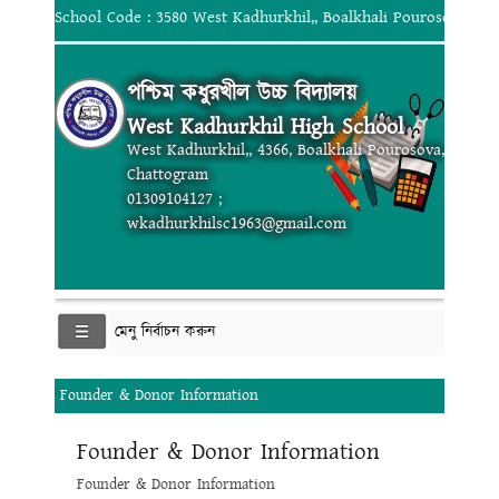
School Code : 3580 West Kadhurkhil,, Boalkhali Pourosova, Ch
পশ্চিম কধুরখীল উচ্চ বিদ্যালয়
West Kadhurkhil High School
West Kadhurkhil,, 4366, Boalkhali Pourosova,
Chattogram
01309104127 ;
wkadhurkhilsc1963@gmail.com
মেনু নির্বাচন করুন
Founder & Donor Information
Founder & Donor Information
Founder & Donor Information