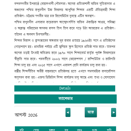
বন্দরনগরীর উপকণ্ঠে বোয়ালখালী পৌরসভা। অনেক প্রতিভাশালী ব্যক্তির সূতিকাগার এ
অঞ্চলের পশ্চিম কধুরখীল উচ্চ বিদ্যালয় আধুনিক শিক্ষার একটি ঐতিহ্যবাহী শিক্ষা
প্রতিষ্ঠান। চট্টগ্রাম নগরীর মাত্র চার কিলোমিটার দুরত্বে এটির অবস্থান।
পশ্চিম কধুরখীল এলাকার কয়েকজন আত্মোৎসর্গিত ব্যক্তির ঐকান্তিক আগ্রহ, সদিচ্ছা
ও অক্লান্ত পরিশ্রমের অনবদ্য ফসল তিল তিল করে গড়ে উঠা আজকের এ প্রতিষ্ঠান।
তাঁদের এ অবদান চিরস্মরনীয়।
শিক্ষার বিকাশ ও কুসংষ্কারের অন্ধকার দূর করার প্রত্যয়ে ১৯৬৩ইং সনে এ প্রতিষ্ঠানের
গোড়াপত্তন হয়। প্রাথমিক পর্যায়ে এটি জুনিয়র স্কুল হিসেবে প্রতিষ্ঠা লাভ করে। তারপর
অনেক চড়াই উৎরাই অতিক্রম করে ১৯৭০ সালে শিক্ষাবোর্ড কর্তৃক পূর্ণাঙ্গ বিদ্যালয়ের
স্বীকৃতি লাভ করে। পরবর্তীতে ২০০৬ সালে ভোকেশনাল / কম্পিউটার ও কারিগরি
শিক্ষা চালু হয় এবং ২০১৫ সালে এখানে একাদশ শ্রেণি কার্যক্রম চালু করা হয়।
রাষ্ট্রীয় শিক্ষানীতির অভীষ্ট বাস্তবায়নে প্রতিষ্ঠালগ্ন হতে এখানে সমসাময়িক কলাকৌশল
অনুসরণ করা হয়। এজন্য ডিজিটাল শিক্ষা কার্যক্রম চালু আছে এবং তথ্য ও যোগাযোগ
প্রযুক্তির উপর বিশেষ গুরুত্ব দেয়া হয়েছে। এ প্রতিষ্ঠান হতে শিক্ষা অর্জন করে অনেক
Details
গুণী ব্যক্তি জাতীয় ও আন্তর্জাতিক ক্ষেত্রে ভূমিকা রেখে যাচ্ছেন।
ক্যালেন্ডার
<
>
আজ
আগস্ট 2026
রবি
সোম
মঙ্গল
বুধ
বৃহঃ
শুক্র
শনি