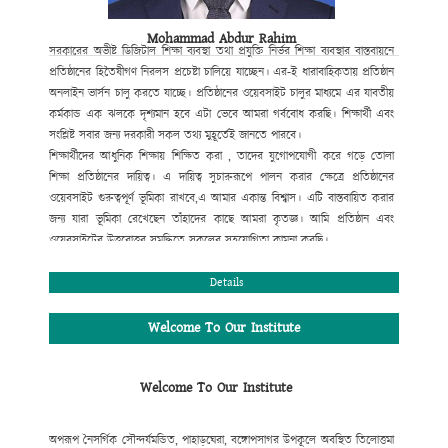
Mohammad Abdur Rahim
সরকারের অভীষ্ট ডিজিটাল শিক্ষা ব্যবস্থা
তথা প্রযুক্তি নির্ভর শিক্ষা ব্যবস্থার বাস্তবায়নে
প্রতিষ্ঠানের হিতৈষীগণ নিরলস প্রচেষ্টা
চালিয়ে যাচ্ছেন। এর-ই ধারাবাহিকতায় প্রতিষ্ঠান
অনলাইন ভার্সন চালু করতে যাচ্ছে। প্রতিষ্ঠানের ওয়েবসাইট
চালুর মাধ্যমে এর যাবতীয়
কর্মকান্ড এক ঝলকে দৃশ্যমান হবে এটা ভেবে আমরা গর্ববোধ করছি। শিক্ষার্থী এবং
সংশ্লিষ্ট সবার জন্য দরকারী সকল তথ্য মুহূর্তেই জানতে পারবে।
শিক্ষার্থীদের আধুনিক শিক্ষায় শিক্ষিত করা , তাদের যুগোপযোগী করে গড়ে তোলা
শিক্ষা প্রতিষ্ঠানের দায়িত্ব। এ দায়িত্ব সুচারুরূপে পালন করার ক্ষেত্রে প্রতিষ্ঠানের
ওয়েবসাইট গুরুত্বপূর্ণ ভূমিকা রাখবে,
এ আমার একান্ত বিশ্বাস। এটি বাস্তবায়িত করার
জন্য যারা ভূমিকা রেখেছেন তাঁহাদের কাছে আমরা কৃতজ্ঞ। আমি
প্রতিষ্ঠান এবং
ওয়েবসাইটের উত্তরোত্তর সমৃদ্ধিতে সকলের সহযোগিতা কামনা করছি।
মোহাম্মদ আবদুর রহিম
প্রধান শিক্ষক
Details
Welcome To Our Institute
Welcome To Our Institute
অপরূপ নৈসর্গিক সৌন্দর্যমন্ডিত, পাহাড়ঘেরা, বঙ্গোপসাগর উপকূলে অবস্থিত তিলোত্তমা