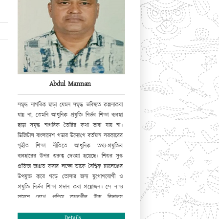
Abdul Mannan
সমৃদ্ধ নাগরিক ছাড়া যেমন সমৃদ্ধ ভবিষ্যত কল্পনা
করা
যায় না, তেমনি আধুনিক প্রযুক্তি নির্ভর শিক্ষা ব্যবস্থা
ছাড়া সমৃদ্ধ নাগরিক তৈরির কথা ভাবা যায় না।
ডিজিটাল বাংলাদেশ গড়ার উদ্যো
গে
বর্তমান সরকারের
গৃহীত শিক্ষা নীতিতে আধুনিক তথ্য-প্রযুক্তির
ব্যবহারের উপর
গুরুত্ব
দেওয়া হয়েছে। শিশুর সুপ্ত
প্রতিভা জাগ্রত করার লক্ষ্যে তাকে বৈশ্বিক চ্যালেঞ্জের
উপযুক্ত করে গড়ে তোলার জন্য যুগোপযোগী ও
প্রযুক্তি নির্ভর শিক্ষা প্রদান করা প্রয়োজন। সে লক্ষ্য
সামনে রেখে পশ্চিম কধুরখীল উচ্চ বিদ্যালয়
ওয়েবসাইট চালু করছে যার মাধ্যমে এ প্রতিষ্ঠানের
সামগ্রিক চিত্র ফুটে উঠবে। আমি সবার সহযোগিতা ও
Details