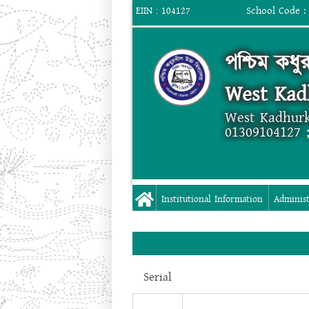
School Code :
EIIN : 104127
পশ্চিম কধু
West Kad
West Kadhurk
01309104127 
Institutional Information
Administ
Serial