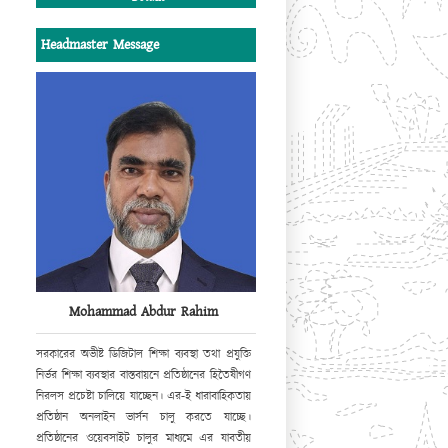
এ উদ্যোগের সাফল্য কামনা করছি
।
Headmaster Message
সভাপতি
পশ্চিম কধুরখীল উচ্চ বিদ্যালয় পরিচালনা পর্ষদ।
Mohammad Abdur Rahim
সরকারের অভীষ্ট ডিজিটাল শিক্ষা ব্যবস্থা
তথা প্রযুক্তি
নির্ভর শিক্ষা ব্যবস্থার বাস্তবায়নে
প্রতিষ্ঠানের হিতৈষীগণ
নিরলস প্রচেষ্টা
চালিয়ে যাচ্ছেন। এর-ই ধারাবাহিকতায়
প্রতিষ্ঠান অনলাইন ভার্সন চালু করতে যাচ্ছে।
প্রতিষ্ঠানের ওয়েবসাইট
চালুর মাধ্যমে এর যাবতীয়