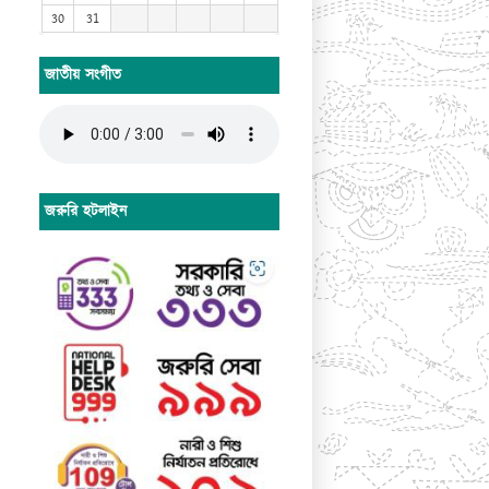
30
31
জাতীয় সংগীত
জরুরি হটলাইন