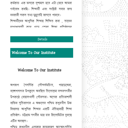
কর্মকান্ড এক ঝলকে দৃশ্যমান হবে এটা ভেবে আমরা
গর্ববোধ করছি। শিক্ষার্থী এবং সংশ্লিষ্ট সবার জন্য
দরকারী সকল তথ্য মুহূর্তেই জানতে পারবে।
শিক্ষার্থীদের আধুনিক শিক্ষায় শিক্ষিত করা , তাদের
যুগোপযোগী করে গড়ে তোলা শিক্ষা প্রতিষ্ঠানের
দায়িত্ব। এ দায়িত্ব সুচারুরূপে পালন করার ক্ষেত্রে
প্রতিষ্ঠানের ওয়েবসাইট গুরুত্বপূর্ণ ভূমিকা রাখবে,
Details
এ
আমার একান্ত বিশ্বাস। এটি বাস্তবায়িত করার জন্য
যারা ভূমিকা রেখেছেন তাঁহাদের কাছে আমরা কৃতজ্ঞ।
Welcome To Our Institute
আমি
প্রতিষ্ঠান এবং ওয়েবসাইটের উত্তরোত্তর
সমৃদ্ধিতে সকলের সহযোগিতা কামনা করছি।
মোহাম্মদ আবদুর রহিম
Welcome To Our Institute
প্রধান শিক্ষক
অপরূপ নৈসর্গিক সৌন্দর্যমন্ডিত, পাহাড়ঘেরা,
বঙ্গোপসাগর উপকূলে অবস্থিত তিলোত্তমা বন্দরনগরীর
উপকণ্ঠে বোয়ালখালী পৌরসভা। অনেক প্রতিভাশালী
ব্যক্তির সূতিকাগার এ অঞ্চলের পশ্চিম কধুরখীল উচ্চ
বিদ্যালয় আধুনিক শিক্ষার একটি ঐতিহ্যবাহী শিক্ষা
প্রতিষ্ঠান। চট্টগ্রাম নগরীর মাত্র চার কিলোমিটার দুরত্বে
এটির অবস্থান।
পশ্চিম কধুরখীল এলাকার কয়েকজন আত্মোৎসর্গিত