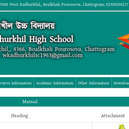
 3580 West Kadhurkhil,, Boalkhali Pourosova, Chattogram; 01309104127
রখীল উচ্চ বিদ্যালয়
hurkhil High School
hil,, 4366, Boalkhali Pourosova, Chattogram
; wkadhurkhilsc1963@gmail.com
rative Information
Academic Information
Other Information
Downloa
Manual
Heading
Attachment