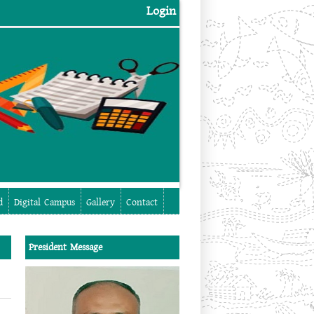
Login
Login
d
Digital Campus
Gallery
Contact
President Message