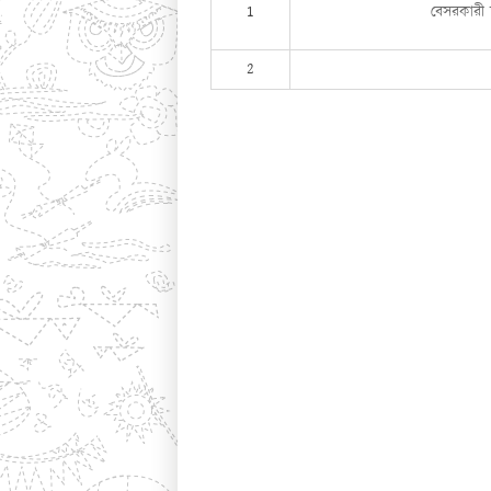
1
বেসরকারী 
2