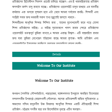
প্রতিষ্ঠানের হিতৈষীগণ নিরলস প্রচেষ্টা
চালিয়ে যাচ্ছেন। এর-ই ধারাবাহিকতায় প্রতিষ্ঠান
অনলাইন ভার্সন চালু করতে যাচ্ছে। প্রতিষ্ঠানের ওয়েবসাইট
চালুর মাধ্যমে এর যাবতীয়
কর্মকান্ড এক ঝলকে দৃশ্যমান হবে এটা ভেবে আমরা গর্ববোধ করছি। শিক্ষার্থী এবং
সংশ্লিষ্ট সবার জন্য দরকারী সকল তথ্য মুহূর্তেই জানতে পারবে।
শিক্ষার্থীদের আধুনিক শিক্ষায় শিক্ষিত করা , তাদের যুগোপযোগী করে গড়ে তোলা
শিক্ষা প্রতিষ্ঠানের দায়িত্ব। এ দায়িত্ব সুচারুরূপে পালন করার ক্ষেত্রে প্রতিষ্ঠানের
ওয়েবসাইট গুরুত্বপূর্ণ ভূমিকা রাখবে,
এ আমার একান্ত বিশ্বাস। এটি বাস্তবায়িত করার
জন্য যারা ভূমিকা রেখেছেন তাঁহাদের কাছে আমরা কৃতজ্ঞ। আমি
প্রতিষ্ঠান এবং
ওয়েবসাইটের উত্তরোত্তর সমৃদ্ধিতে সকলের সহযোগিতা কামনা করছি।
মোহাম্মদ আবদুর রহিম
প্রধান শিক্ষক
Details
Welcome To Our Institute
Welcome To Our Institute
অপরূপ নৈসর্গিক সৌন্দর্যমন্ডিত, পাহাড়ঘেরা, বঙ্গোপসাগর উপকূলে অবস্থিত তিলোত্তমা
বন্দরনগরীর উপকণ্ঠে বোয়ালখালী পৌরসভা। অনেক প্রতিভাশালী ব্যক্তির সূতিকাগার এ
অঞ্চলের পশ্চিম কধুরখীল উচ্চ বিদ্যালয় আধুনিক শিক্ষার একটি ঐতিহ্যবাহী শিক্ষা
প্রতিষ্ঠান। চট্টগ্রাম নগরীর মাত্র চার কিলোমিটার দুরত্বে এটির অবস্থান।