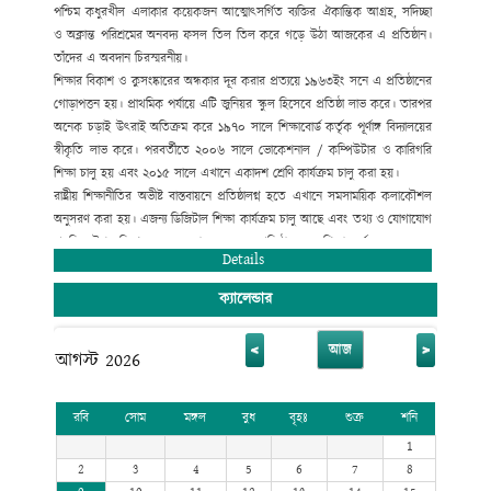
পশ্চিম কধুরখীল এলাকার কয়েকজন আত্মোৎসর্গিত ব্যক্তির ঐকান্তিক আগ্রহ, সদিচ্ছা
ও অক্লান্ত পরিশ্রমের অনবদ্য ফসল তিল তিল করে গড়ে উঠা আজকের এ প্রতিষ্ঠান।
তাঁদের এ অবদান চিরস্মরনীয়।
শিক্ষার বিকাশ ও কুসংষ্কারের অন্ধকার দূর করার প্রত্যয়ে ১৯৬৩ইং সনে এ প্রতিষ্ঠানের
গোড়াপত্তন হয়। প্রাথমিক পর্যায়ে এটি জুনিয়র স্কুল হিসেবে প্রতিষ্ঠা লাভ করে। তারপর
অনেক চড়াই উৎরাই অতিক্রম করে ১৯৭০ সালে শিক্ষাবোর্ড কর্তৃক পূর্ণাঙ্গ বিদ্যালয়ের
স্বীকৃতি লাভ করে। পরবর্তীতে ২০০৬ সালে ভোকেশনাল / কম্পিউটার ও কারিগরি
শিক্ষা চালু হয় এবং ২০১৫ সালে এখানে একাদশ শ্রেণি কার্যক্রম চালু করা হয়।
রাষ্ট্রীয় শিক্ষানীতির অভীষ্ট বাস্তবায়নে প্রতিষ্ঠালগ্ন হতে এখানে সমসাময়িক কলাকৌশল
অনুসরণ করা হয়। এজন্য ডিজিটাল শিক্ষা কার্যক্রম চালু আছে এবং তথ্য ও যোগাযোগ
প্রযুক্তির উপর বিশেষ গুরুত্ব দেয়া হয়েছে। এ প্রতিষ্ঠান হতে শিক্ষা অর্জন করে অনেক
Details
গুণী ব্যক্তি জাতীয় ও আন্তর্জাতিক ক্ষেত্রে ভূমিকা রেখে যাচ্ছেন।
ক্যালেন্ডার
<
>
আজ
আগস্ট 2026
রবি
সোম
মঙ্গল
বুধ
বৃহঃ
শুক্র
শনি
1
2
3
4
5
6
7
8