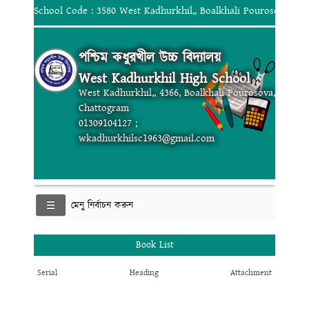
School Code : 3580 West Kadhurkhil,, Boalkhali Pourosova, Ch
পশ্চিম কধুরখীল উচ্চ বিদ্যালয়
West Kadhurkhil High School
West Kadhurkhil,, 4366, Boalkhali Pourosova,
Chattogram
01309104127 ;
wkadhurkhilsc1963@gmail.com
মেনু নির্বাচন করুন
Book List
Serial
Heading
Attachment