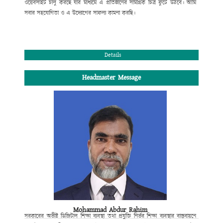
ওয়েবসাইট চালু করছে যার মাধ্যমে এ প্রতিষ্ঠানের সামগ্রিক চিত্র ফুটে উঠবে। আমি
সবার সহযোগিতা ও
এ উদ্যোগের সাফল্য কামনা করছি
।
সভাপতি
পশ্চিম কধুরখীল উচ্চ বিদ্যালয় পরিচালনা পর্ষদ।
Details
Headmaster Message
Mohammad Abdur Rahim
সরকারের অভীষ্ট ডিজিটাল শিক্ষা ব্যবস্থা
তথা প্রযুক্তি নির্ভর শিক্ষা ব্যবস্থার বাস্তবায়নে